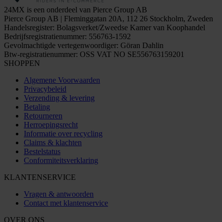
24MX is een onderdeel van Pierce Group AB
Pierce Group AB | Fleminggatan 20A, 112 26 Stockholm, Zweden
Handelsregister: Bolagsverket/Zweedse Kamer van Koophandel
Bedrijfsregistratienummer: 556763-1592
Gevolmachtigde vertegenwoordiger: Göran Dahlin
Btw-registratienummer: OSS VAT NO SE556763159201
SHOPPEN
Algemene Voorwaarden
Privacybeleid
Verzending & levering
Betaling
Retourneren
Herroepingsrecht
Informatie over recycling
Claims & klachten
Bestelstatus
Conformiteitsverklaring
KLANTENSERVICE
Vragen & antwoorden
Contact met klantenservice
OVER ONS