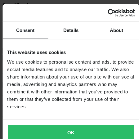
Specificaties
Verpakkingsgewicht
137
Verpakkingslengte
210
Artikelnummer van fabrikant
24-1476-PW
Consent
Details
About
Hoogte Verpakking
75
Verpakkingsbreedte
190
Verzending & retouren
This website uses cookies
Veiligheidsinformatie
We use cookies to personalise content and ads, to provide
social media features and to analyse our traffic. We also
Klantenbeoordelingen (0)
share information about your use of our site with our social
media, advertising and analytics partners who may
Toon alleen lokale reviews
combine it with other information that you’ve provided to
0
van de 5
them or that they’ve collected from your use of their
services.
Gebaseerd op 0 beoordelingen
OK