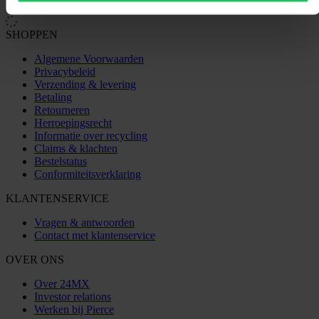
SHOPPEN
Algemene Voorwaarden
Privacybeleid
Verzending & levering
Betaling
Retourneren
Herroepingsrecht
Informatie over recycling
Claims & klachten
Bestelstatus
Conformiteitsverklaring
KLANTENSERVICE
Vragen & antwoorden
Contact met klantenservice
OVER ONS
Over 24MX
Investor relations
Werken bij Pierce