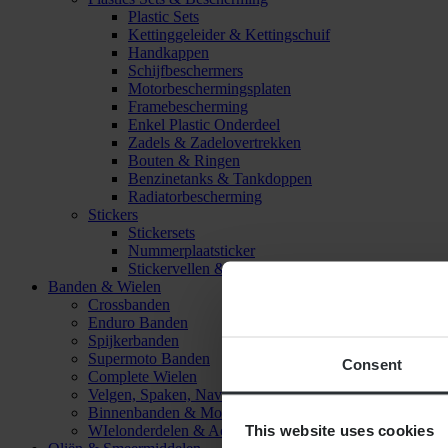
Plastic Sets
Kettinggeleider & Kettingschuif
Handkappen
Schijfbeschermers
Motorbeschermingsplaten
Framebescherming
Enkel Plastic Onderdeel
Zadels & Zadelovertrekken
Bouten & Ringen
Benzinetanks & Tankdoppen
Radiatorbescherming
Stickers
Stickersets
Nummerplaatsticker
Stickervellen & Stickers
Banden & Wielen
Crossbanden
Enduro Banden
Spijkerbanden
Supermoto Banden
Consent
Complete Wielen
Velgen, Spaken, Naven & Lagers
Binnenbanden & Mousses
This website uses cookies
WIelonderdelen & Accessoires