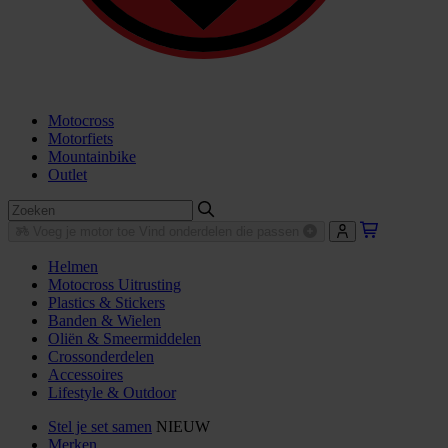
Motocross
Motorfiets
Mountainbike
Outlet
Voeg je motor toe
Vind onderdelen die passen
Helmen
Motocross Uitrusting
Plastics & Stickers
Banden & Wielen
Oliën & Smeermiddelen
Crossonderdelen
Accessoires
Lifestyle & Outdoor
Stel je set samen
NIEUW
Merken