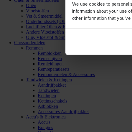
Oliën & Smeermiddelen
We use cookies to personalis
Oliën
Vloeistoffen
information about your use of
Vet & Smeermiddel
other information that you’ve
Onderhoudssets ( Olie & Filter)
Luchtfilter Oliën & Reinigers
Andere Vloeistoffen & Smeermiddelen
Olie, Vloeistof & Smeermiddel Accessoires
Crossonderdelen
Remmen
Remblokken
Remschijven
Remleidingen
Remreparatiesets
Remonderdelen & Accessoires
Tandwielen & Kettingen
Aandrijfpakket
Tandwielen
Kettingen
Kettingschakels
Asblokken
Accessoires Aandrijfpakket
Accu's & Elektronica
Accu's
Bougies