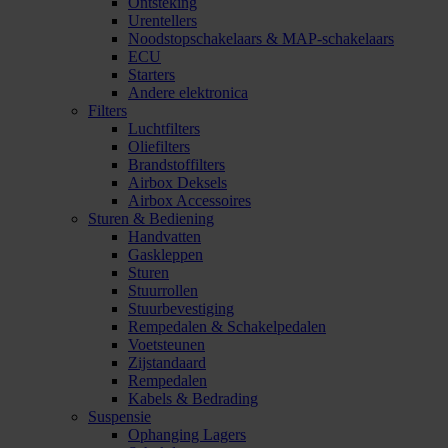
Ontsteking
Urentellers
Noodstopschakelaars & MAP-schakelaars
ECU
Starters
Andere elektronica
Filters
Luchtfilters
Oliefilters
Brandstoffilters
Airbox Deksels
Airbox Accessoires
Sturen & Bediening
Handvatten
Gaskleppen
Sturen
Stuurrollen
Stuurbevestiging
Rempedalen & Schakelpedalen
Voetsteunen
Zijstandaard
Rempedalen
Kabels & Bedrading
Suspensie
Ophanging Lagers