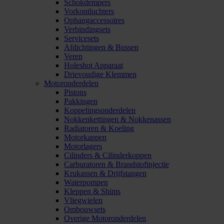
Schokdempers
Vorkontluchters
Ophangaccessoires
Verbindingsets
Servicesets
Afdichtingen & Bussen
Veren
Holeshot Apparaat
Drievoudige Klemmen
Motoronderdelen
Pistons
Pakkingen
Koppelingsonderdelen
Nokkenkettingen & Nokkenassen
Radiatoren & Koeling
Motorkappen
Motorlagers
Cilinders & Cilinderkoppen
Carburatoren & Brandstofinjectie
Krukassen & Drijfstangen
Waterpompen
Kleppen & Shims
Vliegwielen
Ombouwsets
Overige Motoronderdelen