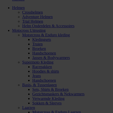
Helmen
Crosshelmen
Adventure Helmen
Trial Helmen
Helm Onderdelen & Accessoires
Motocross Uitrusting
Motorcross & Enduro kleding
Kledingsets
Truien
Broeken
Handschoenen
Jassen & Bodywarmers
Supermoto Kleding
Racepakken
Hoodies & shirts
Jeans
Handschoenen
Basis- & Tussenlagen
Sets, Shirts & Broeken
Gezichtsmaskers & Nekwarmers
Verwarmde Kleding
Sokken & Sleeves
Laarzen
Motorcross & Enduro Laarzen