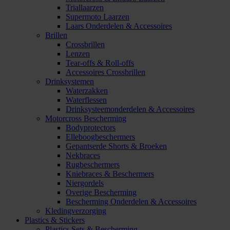
Triallaarzen
Supermoto Laarzen
Laars Onderdelen & Accessoires
Brillen
Crossbrillen
Lenzen
Tear-offs & Roll-offs
Accessoires Crossbrillen
Drinksystemen
Waterzakken
Waterflessen
Drinksysteemonderdelen & Accessoires
Motorcross Bescherming
Bodyprotectors
Elleboogbeschermers
Gepantserde Shorts & Broeken
Nekbraces
Rugbeschermers
Kniebraces & Beschermers
Niergordels
Overige Bescherming
Bescherming Onderdelen & Accessoires
Kledingverzorging
Plastics & Stickers
Plastics Sets & Bescherming