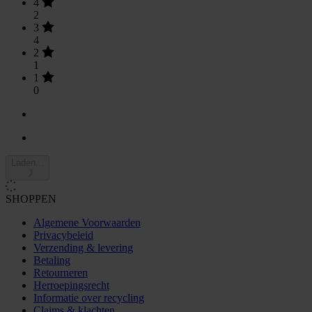
4
2
3
4
2
1
1
0
Laden...
SHOPPEN
Algemene Voorwaarden
Privacybeleid
Verzending & levering
Betaling
Retourneren
Herroepingsrecht
Informatie over recycling
Claims & klachten