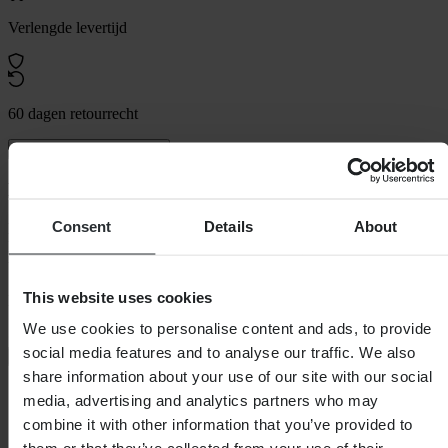
Verlengde levertijd
60 dagen retourrecht
Bekijk retourvoorwaarden
Beschrijving
Consent
Details
About
Met de ELEMENT-handschoen heeft u altijd volledige controle.
Deze robuuste O'NEAL motorcross-/mountainbikehandschoen biedt
u comfort, bescherming en functionaliteit in een dynamisch ontwerp.
This website uses cookies
Kenmerken:
• Voorgevormde pasvorm voor maximaal comfort.
We use cookies to personalise content and ads, to provide
• Duurzame en flexibele materialen
social media features and to analyse our traffic. We also
+
Volledige beschrijving weergeven
share information about your use of our site with our social
Specificaties
media, advertising and analytics partners who may
combine it with other information that you’ve provided to
Waterdicht
Nee