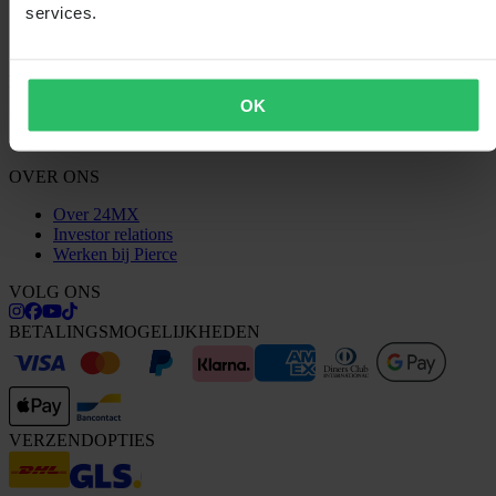
Claims & klachten
services.
Bestelstatus
Conformiteitsverklaring
KLANTENSERVICE
OK
Vragen & antwoorden
Neem contact op met de klantenservice
OVER ONS
Over 24MX
Investor relations
Werken bij Pierce
VOLG ONS
BETALINGSMOGELIJKHEDEN
VERZENDOPTIES