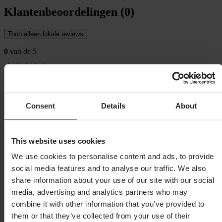
Klantenbeoordelingen (0)
Toon alleen lokale reviews
0
van de 5
Gebaseerd op 0 beoordelingen
Consent
Details
About
This website uses cookies
SHOPPEN
We use cookies to personalise content and ads, to provide
Algemene Voorwaarden
social media features and to analyse our traffic. We also
Privacybeleid
Verzending & levering
share information about your use of our site with our social
Betaling
media, advertising and analytics partners who may
Retourneren
combine it with other information that you’ve provided to
Herroepingsrecht
Informatie over recycling
them or that they’ve collected from your use of their