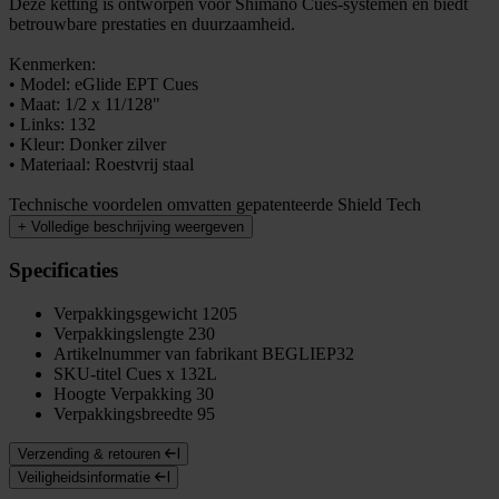
Deze ketting is ontworpen voor Shimano Cues-systemen en biedt
betrouwbare prestaties en duurzaamheid.
Kenmerken:
• Model: eGlide EPT Cues
• Maat: 1/2 x 11/128"
• Links: 132
• Kleur: Donker zilver
• Materiaal: Roestvrij staal
Technische voordelen omvatten gepatenteerde Shield Tech
+
Volledige beschrijving weergeven
Specificaties
Verpakkingsgewicht
1205
Verpakkingslengte
230
Artikelnummer van fabrikant
BEGLIEP32
SKU-titel
Cues x 132L
Hoogte Verpakking
30
Verpakkingsbreedte
95
Verzending & retouren
Veiligheidsinformatie