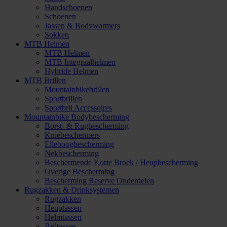
Handschoenen
Schoenen
Jassen & Bodywarmers
Sokken
MTB Helmen
MTB Helmen
MTB Integraalhelmen
Hybride Helmen
MTB Brillen
Mountainbikebrillen
Sportbrillen
Sportbril Accessoires
Mountainbike Bodybescherming
Borst- & Rugbescherming
Kniebeschermers
Elleboogbescherming
Nekbescherming
Beschermende Korte Broek / Heupbescherming
Overige Bescherming
Bescherming Reserve Onderdelen
Rugzakken & Drinksystemen
Rugzakken
Heuptassen
Helmtassen
Briltassen