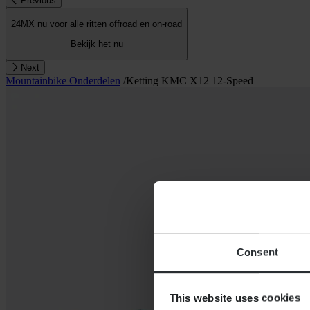
Previous
24MX nu voor alle ritten offroad en on-road
Bekijk het nu
Next
Mountainbike Onderdelen
/
Ketting KMC X12 12-Speed
Consent
This website uses cookies