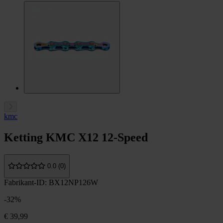
kmc
Ketting KMC X12 12-Speed
0.0 (0)
Fabrikant-ID: BX12NP126W
-32%
€ 39,99