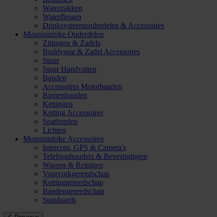
Waterzakken
Waterflessen
Drinksysteemonderdelen & Accessoires
Mountainbike Onderdelen
Zittingen & Zadels
Buddyseat & Zadel Accessoires
Stuur
Stuur Handvatten
Banden
Accessoires Motorbanden
Binnenbanden
Kettingen
Ketting Accessoires
Spatborden
Lichten
Mountainbike Accessoires
Intercom, GPS & Camera's
Telefoonhouders & Bevestigingen
Wassen & Reinigen
Voorvorkgereedschap
Kettinggereedschap
Bandengereedschap
Standaards