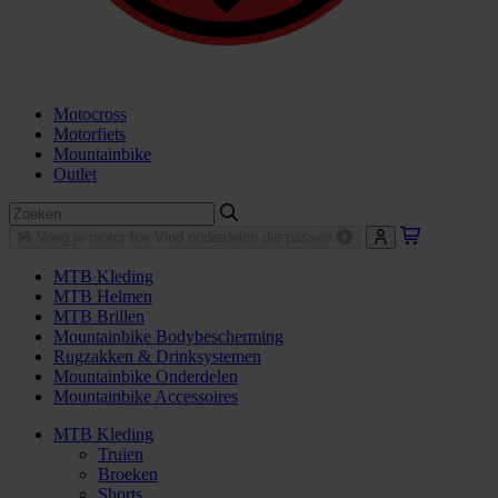
Motocross
Motorfiets
Mountainbike
Outlet
Voeg je motor toe
Vind onderdelen die passen
MTB Kleding
MTB Helmen
MTB Brillen
Mountainbike Bodybescherming
Rugzakken & Drinksystemen
Mountainbike Onderdelen
Mountainbike Accessoires
MTB Kleding
Truien
Broeken
Shorts