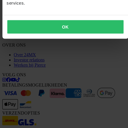
Claims & klachten
services.
Bestelstatus
Conformiteitsverklaring
KLANTENSERVICE
OK
Vragen & antwoorden
Neem contact op met de klantenservice
OVER ONS
Over 24MX
Investor relations
Werken bij Pierce
VOLG ONS
BETALINGSMOGELIJKHEDEN
VERZENDOPTIES