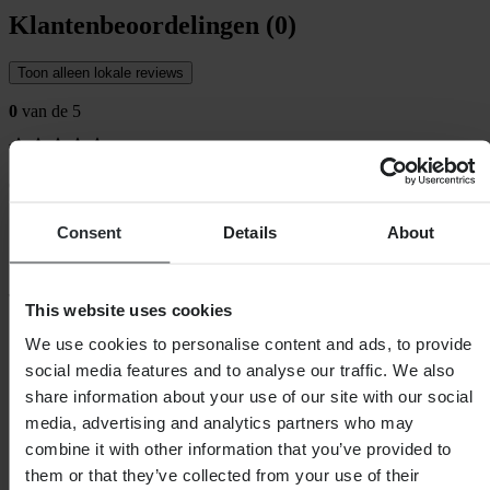
Klantenbeoordelingen (0)
Toon alleen lokale reviews
0
van de 5
Gebaseerd op 0 beoordelingen
Consent
Details
About
This website uses cookies
SHOPPEN
We use cookies to personalise content and ads, to provide
Algemene Voorwaarden
social media features and to analyse our traffic. We also
Privacybeleid
Verzending & levering
share information about your use of our site with our social
Betaling
media, advertising and analytics partners who may
Retourneren
combine it with other information that you’ve provided to
Herroepingsrecht
Informatie over recycling
them or that they’ve collected from your use of their