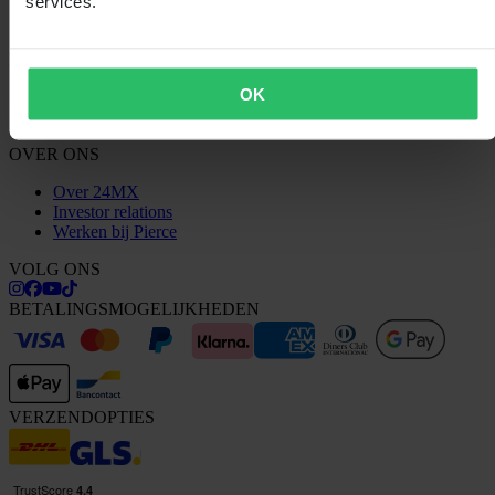
services.
Bestelstatus
Conformiteitsverklaring
KLANTENSERVICE
OK
Vragen & antwoorden
Neem contact op met de klantenservice
OVER ONS
Over 24MX
Investor relations
Werken bij Pierce
VOLG ONS
BETALINGSMOGELIJKHEDEN
VERZENDOPTIES