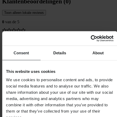
Klantenbeoordelingen (0)
Toon alleen lokale reviews
0
van de 5
Gebaseerd op 0 beoordelingen
Consent
Details
About
SHOPPEN
This website uses cookies
We use cookies to personalise content and ads, to provide
Algemene Voorwaarden
Privacybeleid
social media features and to analyse our traffic. We also
Verzending & levering
share information about your use of our site with our social
Betaling
media, advertising and analytics partners who may
Retourneren
Herroepingsrecht
combine it with other information that you’ve provided to
Informatie over recycling
them or that they’ve collected from your use of their
Claims & klachten