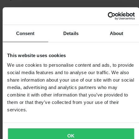
SHOPPEN
Consent
Details
About
Algemene Voorwaarden
Privacybeleid
Verzending & levering
Betaling
This website uses cookies
Retourneren
Herroepingsrecht
We use cookies to personalise content and ads, to provide
Informatie over recycling
social media features and to analyse our traffic. We also
Claims & klachten
share information about your use of our site with our social
Bestelstatus
Conformiteitsverklaring
media, advertising and analytics partners who may
combine it with other information that you’ve provided to
KLANTENSERVICE
them or that they’ve collected from your use of their
Vragen & antwoorden
services.
Neem contact op met de klantenservice
OVER ONS
Over 24MX
OK