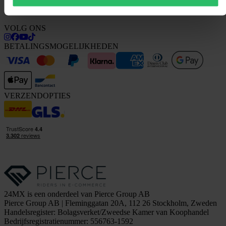
Investor relations
Werken bij Pierce
VOLG ONS
BETALINGSMOGELIJKHEDEN
VERZENDOPTIES
24MX is een onderdeel van Pierce Group AB
Pierce Group AB | Fleminggatan 20A, 112 26 Stockholm, Zweden
Handelsregister: Bolagsverket/Zweedse Kamer van Koophandel
Bedrijfsregistratienummer: 556763-1592