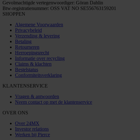
Gevolmachtigde vertegenwoordiger: Göran Dahlin
Btw-registratienummer: OSS VAT NO SE556763159201
SHOPPEN
Algemene Voorwaarden
Privacybeleid
Verzending & levering
Betaling
Retourneren
Herroepingsrecht
Informatie over recycling
Claims & klachten
Bestelstatus
Conformiteitsverklaring
KLANTENSERVICE
Vragen & antwoorden
Neem contact op met de klantenservice
OVER ONS
Over 24MX
Investor relations
Werken bij Pierce