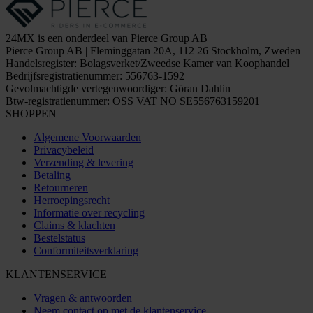
24MX is een onderdeel van Pierce Group AB
Pierce Group AB | Fleminggatan 20A, 112 26 Stockholm, Zweden
Handelsregister: Bolagsverket/Zweedse Kamer van Koophandel
Bedrijfsregistratienummer: 556763-1592
Gevolmachtigde vertegenwoordiger: Göran Dahlin
Btw-registratienummer: OSS VAT NO SE556763159201
SHOPPEN
Algemene Voorwaarden
Privacybeleid
Verzending & levering
Betaling
Retourneren
Herroepingsrecht
Informatie over recycling
Claims & klachten
Bestelstatus
Conformiteitsverklaring
KLANTENSERVICE
Vragen & antwoorden
Neem contact op met de klantenservice