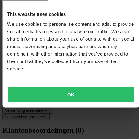
Beschrijving
This website uses cookies
Ergonomisch, compacter en lichter mountainbikezadel ontworpen
We use cookies to personalise content and ads, to provide
voor mannen om druk, pijn en gevoelloosheid in het perineale
gebied te verminderen. Beschikt over hoogwaardige vulling voor
social media features and to analyse our traffic. We also
optimale drukverdeling, schokabsorptie en comfort de hele dag.
share information about your use of our site with our social
Specificaties: mountainbikezadel, nylon frame, microfiber
media, advertising and analytics partners who may
bovenkant, orthopedische vulling.
combine it with other information that you’ve provided to
Specificaties
them or that they’ve collected from your use of their
services.
Verpakkingsgewicht
383
Verpakkingslengte
340
Artikelnummer van fabrikant
44001510
SKU-titel
S/M, Zwart
Hoogte Verpakking
60
OK
Verpakkingsbreedte
190
Verzending & retouren
Veiligheidsinformatie
Klantenbeoordelingen (0)