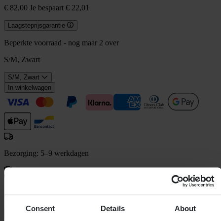
€ 82,00
Je bespaart € 22,01
Laagsteprijsgarantie
Beperkte voorraad - nog maar 2 over
S/M, Zwart
S/M, Zwart
In winkelwagen
Bezorging: 5–9 werkdagen
60 dagen retourrecht
Consent
Details
About
Bekijk retourvoorwaarden