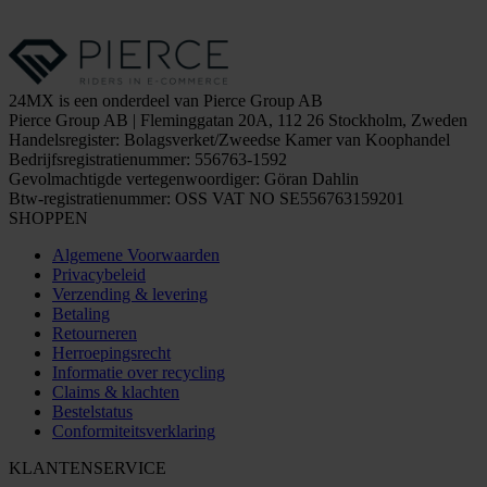
24MX is een onderdeel van Pierce Group AB
Pierce Group AB | Fleminggatan 20A, 112 26 Stockholm, Zweden
Handelsregister: Bolagsverket/Zweedse Kamer van Koophandel
Bedrijfsregistratienummer: 556763-1592
Gevolmachtigde vertegenwoordiger: Göran Dahlin
Btw-registratienummer: OSS VAT NO SE556763159201
SHOPPEN
Algemene Voorwaarden
Privacybeleid
Verzending & levering
Betaling
Retourneren
Herroepingsrecht
Informatie over recycling
Claims & klachten
Bestelstatus
Conformiteitsverklaring
KLANTENSERVICE