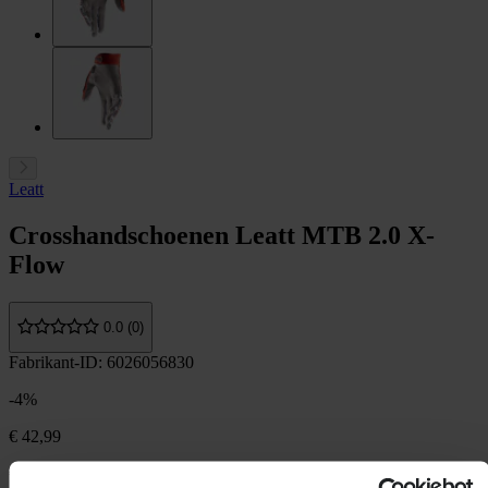
Leatt
Crosshandschoenen Leatt MTB 2.0 X-
Flow
0.0 (0)
Fabrikant-ID: 6026056830
-4%
€ 42,99
€ 44,99
Je bespaart € 2,00