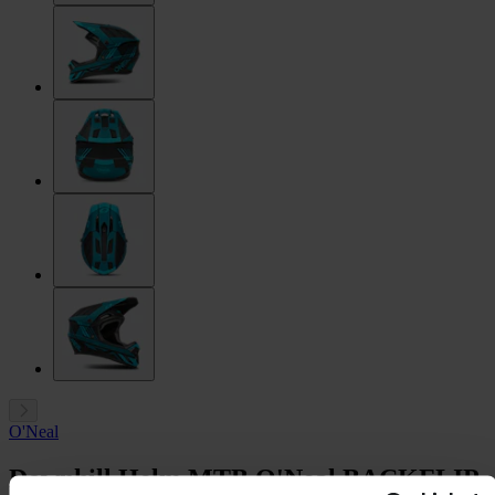
O'Neal
Downhill Helm MTB O'Neal BACKFLIP