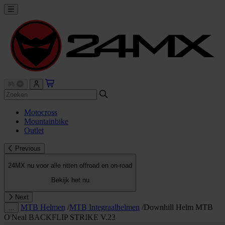
Motocross
Mountainbike
Outlet
Previous
24MX nu voor alle ritten offroad en on-road
Bekijk het nu
Next
MTB Helmen
/
MTB Integraalhelmen
/
Downhill Helm MTB
…
O'Neal BACKFLIP STRIKE V.23