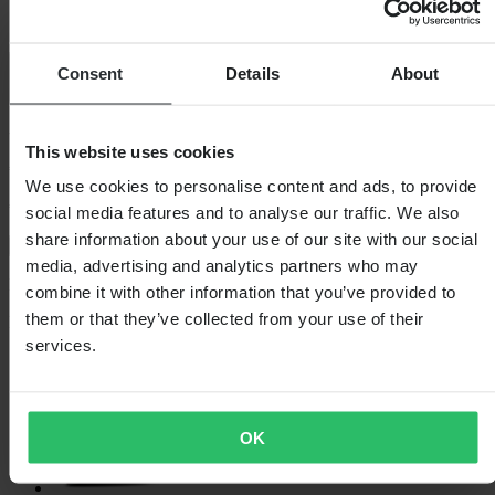
STRIKE V.23
Consent
Details
About
4.9 (26)
-28%
This website uses cookies
€ 92,99
We use cookies to personalise content and ads, to provide
€ 129,99
Je bespaart € 37,00
social media features and to analyse our traffic. We also
share information about your use of our site with our social
Laagsteprijsgarantie
media, advertising and analytics partners who may
Beperkte voorraad - nog maar 16 over
combine it with other information that you’ve provided to
them or that they’ve collected from your use of their
Kleur
Zwart/Groenblauw
services.
OK