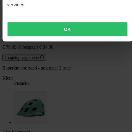
services.
0.0 (0)
-43%
OK
€ 45,99
€ 79,99
Je bespaart € 34,00
Laagsteprijsgarantie
Beperkte voorraad - nog maar 2 over
Kleur
Pistache