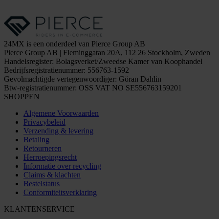
24MX is een onderdeel van Pierce Group AB
Pierce Group AB | Fleminggatan 20A, 112 26 Stockholm, Zweden
Handelsregister: Bolagsverket/Zweedse Kamer van Koophandel
Bedrijfsregistratienummer: 556763-1592
Gevolmachtigde vertegenwoordiger: Göran Dahlin
Btw-registratienummer: OSS VAT NO SE556763159201
SHOPPEN
Algemene Voorwaarden
Privacybeleid
Verzending & levering
Betaling
Retourneren
Herroepingsrecht
Informatie over recycling
Claims & klachten
Bestelstatus
Conformiteitsverklaring
KLANTENSERVICE