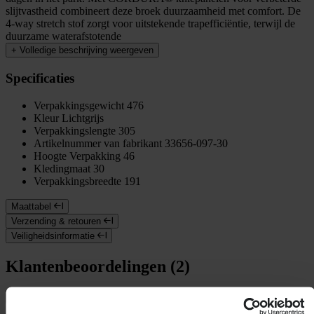
slijtvastheid combineert deze broek duurzaamheid met comfort. De
4-way stretch stof zorgt voor uitstekende trapefficiëntie, terwijl de
duurzame waterafstotende
+
Volledige beschrijving weergeven
Specificaties
Verpakkingsgewicht
476
Kleur
Lichtgrijs
Verpakkingslengte
305
Artikelnummer van fabrikant
33656-097-30
Hoogte Verpakking
46
Kledingmaat
30
Verpakkingsbreedte
191
Maattabel
Verzending & retouren
Veiligheidsinformatie
Klantenbeoordelingen (2)
Toon alleen lokale reviews