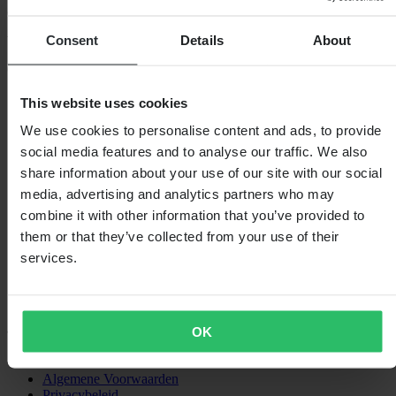
5
van de 5
Consent
Details
About
Gebaseerd op 2 beoordelingen
5
This website uses cookies
2
We use cookies to personalise content and ads, to provide
4
0
social media features and to analyse our traffic. We also
3
share information about your use of our site with our social
0
media, advertising and analytics partners who may
2
0
combine it with other information that you’ve provided to
1
them or that they’ve collected from your use of their
0
services.
OK
SHOPPEN
Algemene Voorwaarden
Privacybeleid