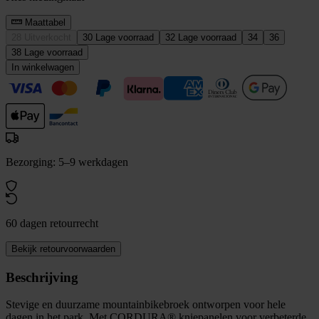
Maattabel
28
Uitverkocht
30
Lage voorraad
32
Lage voorraad
34
36
38
Lage voorraad
In winkelwagen
Bezorging: 5–9 werkdagen
60 dagen retourrecht
Bekijk retourvoorwaarden
Beschrijving
Stevige en duurzame mountainbikebroek ontworpen voor hele
dagen in het park. Met CORDURA® kniepanelen voor verbeterde