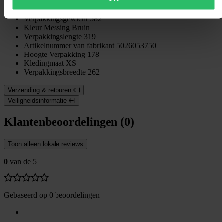
Verpakkingsgewicht
582
Kleur
Messing Bruin
Verpakkingslengte
319
Artikelnummer van fabrikant
5026053750
Hoogte Verpakking
178
Kledingmaat
XS
Verpakkingsbreedte
262
Verzending & retouren
Veiligheidsinformatie
Klantenbeoordelingen (0)
Toon alleen lokale reviews
0
van de 5
Gebaseerd op 0 beoordelingen