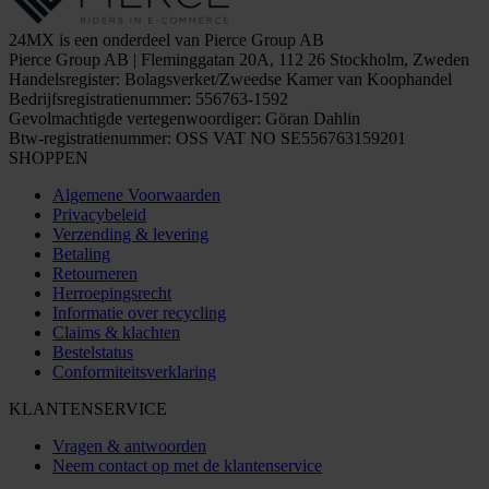
24MX is een onderdeel van Pierce Group AB
Pierce Group AB | Fleminggatan 20A, 112 26 Stockholm, Zweden
Handelsregister: Bolagsverket/Zweedse Kamer van Koophandel
Bedrijfsregistratienummer: 556763-1592
Gevolmachtigde vertegenwoordiger: Göran Dahlin
Btw-registratienummer: OSS VAT NO SE556763159201
SHOPPEN
Algemene Voorwaarden
Privacybeleid
Verzending & levering
Betaling
Retourneren
Herroepingsrecht
Informatie over recycling
Claims & klachten
Bestelstatus
Conformiteitsverklaring
KLANTENSERVICE
Vragen & antwoorden
Neem contact op met de klantenservice