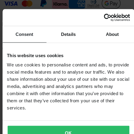
Consent
Details
About
Bezorging: 5–9 werkdagen
This website uses cookies
60 dagen retourrecht
We use cookies to personalise content and ads, to provide
Bekijk retourvoorwaarden
social media features and to analyse our traffic. We also
share information about your use of our site with our social
Beschrijving
media, advertising and analytics partners who may
combine it with other information that you’ve provided to
Comfort en prestaties komen samen in deze slim-fit
mountainbikebroek, ontworpen voor technisch mountainbiken. De
them or that they’ve collected from your use of their
4-way stretch-stof beweegt natuurlijk met je mee. Laser-cut
services.
ventilatie en sneldrogend, antibacterieel materiaal houden je koel en
fris. De verstelbare tailleband zorgt
+
Volledige beschrijving weergeven
OK
Specificaties