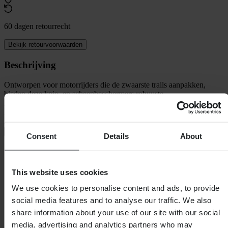
60 dagen retourrecht
Bekijk retourvoorwaarden
Beschrijving
Ontworpen voor motorrijders die de zwaarste trails aanpakken,
bieden deze knie- en scheenbeschermers robuuste
impactbescherming met geavanceerde biogebaseerde technologie.
Ze blijven stevig op hun plaats en combineren duurzaamheid,
ademend vermogen en comfort, zodat je beschermd
+
Volledige beschrijving weergeven
Consent
Details
About
Specificaties
Verpakkingsgewicht
738
This website uses cookies
Kleur
Zwart/Wit
We use cookies to personalise content and ads, to provide
Certificering
CE EN 1621-1 Level 2
Verpakkingslengte
424
social media features and to analyse our traffic. We also
Artikelnummer van fabrikant
1654824-12-S
share information about your use of our site with our social
Hoogte Verpakking
230
media, advertising and analytics partners who may
Kledingmaat
S