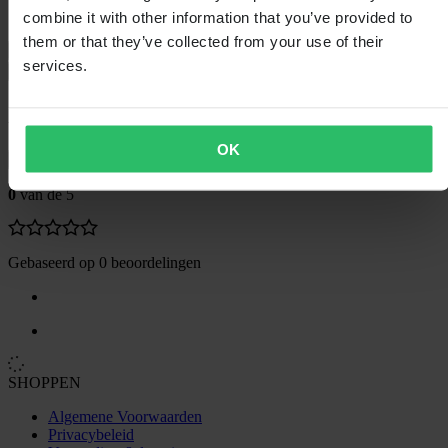
Verpakkingsbreedte
265
combine it with other information that you’ve provided to
them or that they’ve collected from your use of their
Verzending & retouren
services.
Veiligheidsinformatie
Klantenbeoordelingen (0)
OK
Toon alleen lokale reviews
0
van de 5
Gebaseerd op 0 beoordelingen
SHOPPEN
Algemene Voorwaarden
Privacybeleid