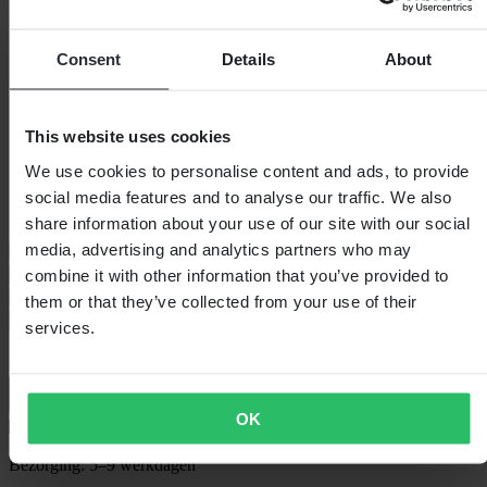
Consent
Details
About
This website uses cookies
We use cookies to personalise content and ads, to provide
social media features and to analyse our traffic. We also
Kies kledingmaat
share information about your use of our site with our social
media, advertising and analytics partners who may
Maattabel
combine it with other information that you’ve provided to
31
Lage voorraad
32
Lage voorraad
34
Lage voorraad
38
Lage voorraad
them or that they’ve collected from your use of their
In winkelwagen
services.
OK
Bezorging: 5–9 werkdagen