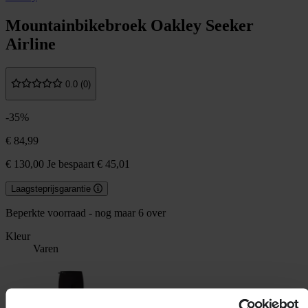
Mountainbikebroek Oakley Seeker
Airline
0.0 (0)
-35%
€ 84,99
€ 130,00
Je bespaart € 45,01
Laagsteprijsgarantie
Beperkte voorraad - nog maar 6 over
Kleur
Varen