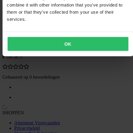
combine it with other information that you’ve provided to
Maattabel
them or that they’ve collected from your use of their
Verzending & retouren
services.
Veiligheidsinformatie
Klantenbeoordelingen (0)
OK
Toon alleen lokale reviews
0
van de 5
Gebaseerd op 0 beoordelingen
SHOPPEN
Algemene Voorwaarden
Privacybeleid