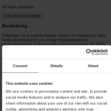
60 dagen retourrecht
Bekijk retourvoorwaarden
Beschrijving
Ontworpen om je warm te houden wanneer de temperaturen dalen,
bieden de Defend Fire Low-Profile Handschoenen een
laagprofielpasvorm en fleecevoering voor extra warmte. De DWR-
behandeling weert water af en zorgt ervoor dat je handschoenen
schoon en droog blijven, terwijl het
+
Volledige beschrijving weergeven
Consent
Details
About
Specificaties
Waterdicht
Nee
Kleur
Taupe
This website uses cookies
Certificering
None
Verpakkingslengte
213
We use cookies to personalise content and ads, to provide
Verpakkingsgewicht
262
social media features and to analyse our traffic. We also
Isolatie
Ja
share information about your use of our site with our social
Hoogte Verpakking
119
Verpakkingsbreedte
176
media, advertising and analytics partners who may