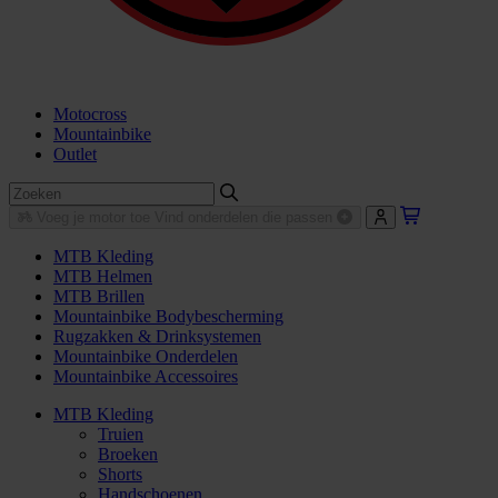
Motocross
Mountainbike
Outlet
Voeg je motor toe
Vind onderdelen die passen
MTB Kleding
MTB Helmen
MTB Brillen
Mountainbike Bodybescherming
Rugzakken & Drinksystemen
Mountainbike Onderdelen
Mountainbike Accessoires
MTB Kleding
Truien
Broeken
Shorts
Handschoenen