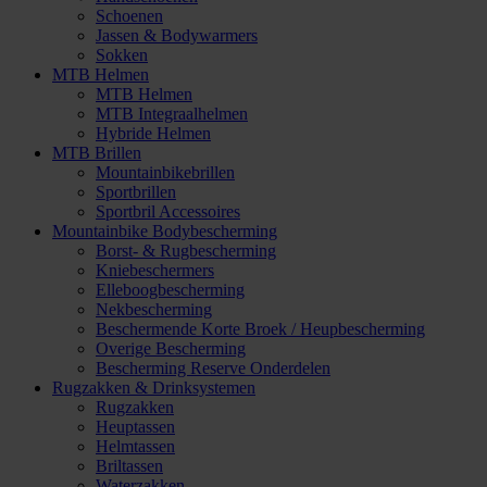
Schoenen
Jassen & Bodywarmers
Sokken
MTB Helmen
MTB Helmen
MTB Integraalhelmen
Hybride Helmen
MTB Brillen
Mountainbikebrillen
Sportbrillen
Sportbril Accessoires
Mountainbike Bodybescherming
Borst- & Rugbescherming
Kniebeschermers
Elleboogbescherming
Nekbescherming
Beschermende Korte Broek / Heupbescherming
Overige Bescherming
Bescherming Reserve Onderdelen
Rugzakken & Drinksystemen
Rugzakken
Heuptassen
Helmtassen
Briltassen
Waterzakken