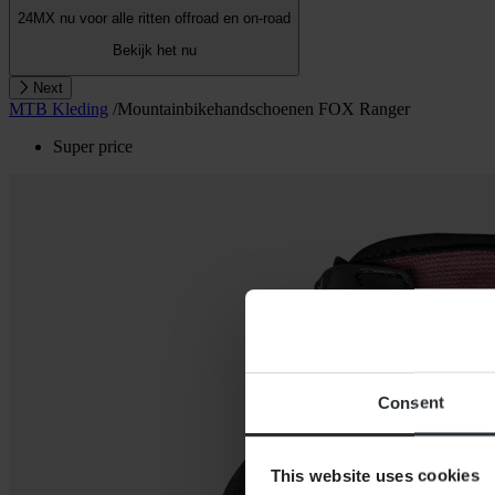
24MX nu voor alle ritten offroad en on-road
Bekijk het nu
Next
MTB Kleding
/
Mountainbikehandschoenen FOX Ranger
Super price
Consent
This website uses cookies