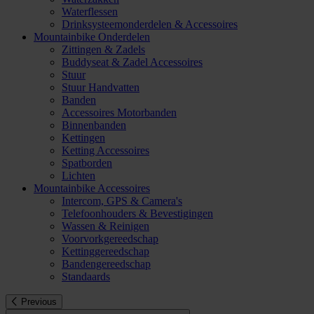
Waterflessen
Drinksysteemonderdelen & Accessoires
Mountainbike Onderdelen
Zittingen & Zadels
Buddyseat & Zadel Accessoires
Stuur
Stuur Handvatten
Banden
Accessoires Motorbanden
Binnenbanden
Kettingen
Ketting Accessoires
Spatborden
Lichten
Mountainbike Accessoires
Intercom, GPS & Camera's
Telefoonhouders & Bevestigingen
Wassen & Reinigen
Voorvorkgereedschap
Kettinggereedschap
Bandengereedschap
Standaards
Previous