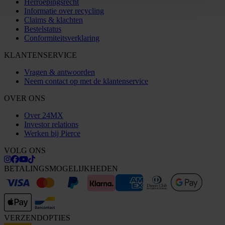
Herroepingsrecht
Informatie over recycling
Claims & klachten
Bestelstatus
Conformiteitsverklaring
KLANTENSERVICE
Vragen & antwoorden
Neem contact op met de klantenservice
OVER ONS
Over 24MX
Investor relations
Werken bij Pierce
VOLG ONS
BETALINGSMOGELIJKHEDEN
VERZENDOPTIES