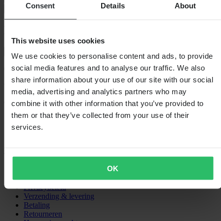
Consent
Details
About
Veiligheidsinformatie
Klantenbeoordelingen (0)
This website uses cookies
Toon alleen lokale reviews
We use cookies to personalise content and ads, to provide
social media features and to analyse our traffic. We also
0
van de 5
share information about your use of our site with our social
media, advertising and analytics partners who may
Gebaseerd op 0 beoordelingen
combine it with other information that you’ve provided to
them or that they’ve collected from your use of their
services.
SHOPPEN
OK
Algemene Voorwaarden
Privacybeleid
Verzending & levering
Betaling
Retourneren