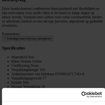
Deze handschoenen combineren duurzaamheid met flexibiliteit en
zijn ontworpen voor snelle ritten in de buurt en lange dagen op
nieuw terrein. Versterkt met carbon voor extra weerbaarheid, bieden
ze ademend comfort en een stevige pasvorm, afgestemd op gedurfde
avonturen.
Kenmerken:
+
Volledige beschrijving weergeven
Specificaties
Waterdicht
Nee
Kleur
Aviator Groen
Certificering
None
Verpakkingslengte
165
Artikelnummer van fabrikant
FOS901472-74O-S
Verpakkingsgewicht
77
Isolatie
Nee
Hoogte Verpakking
30
Verpakkingsbreedte
155
Maattabel
Verzending & retouren