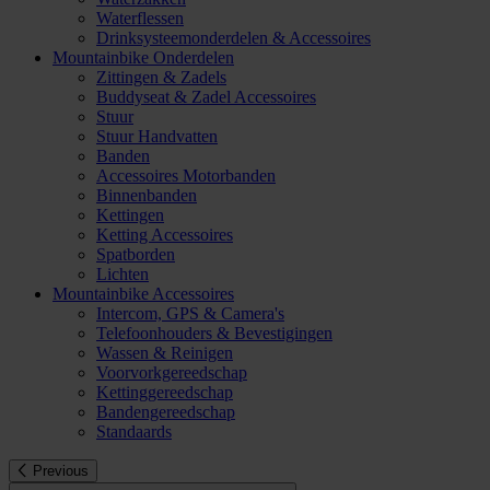
Waterflessen
Drinksysteemonderdelen & Accessoires
Mountainbike Onderdelen
Zittingen & Zadels
Buddyseat & Zadel Accessoires
Stuur
Stuur Handvatten
Banden
Accessoires Motorbanden
Binnenbanden
Kettingen
Ketting Accessoires
Spatborden
Lichten
Mountainbike Accessoires
Intercom, GPS & Camera's
Telefoonhouders & Bevestigingen
Wassen & Reinigen
Voorvorkgereedschap
Kettinggereedschap
Bandengereedschap
Standaards
Previous