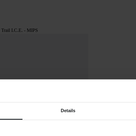
rail I.C.E. - MIPS
Details