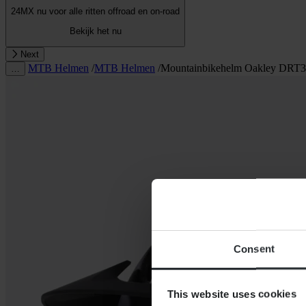
24MX nu voor alle ritten offroad en on-road
Bekijk het nu
Next
MTB Helmen
/
MTB Helmen
/
Mountainbikehelm Oakley DRT3 T
…
Consent
This website uses cookies