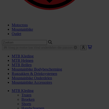
Motocross
Mountainbike
Outlet
Voeg je motor toe
Vind onderdelen die passen
MTB Kleding
MTB Helmen
MTB Brillen
Mountainbike Bodybescherming
Rugzakken & Drinksystemen
Mountainbike Onderdelen
Mountainbike Accessoires
MTB Kleding
Truien
Broeken
Shorts
Handschoenen