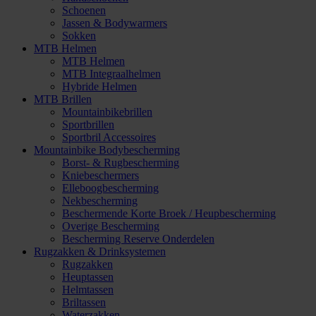
Schoenen
Jassen & Bodywarmers
Sokken
MTB Helmen
MTB Helmen
MTB Integraalhelmen
Hybride Helmen
MTB Brillen
Mountainbikebrillen
Sportbrillen
Sportbril Accessoires
Mountainbike Bodybescherming
Borst- & Rugbescherming
Kniebeschermers
Elleboogbescherming
Nekbescherming
Beschermende Korte Broek / Heupbescherming
Overige Bescherming
Bescherming Reserve Onderdelen
Rugzakken & Drinksystemen
Rugzakken
Heuptassen
Helmtassen
Briltassen
Waterzakken