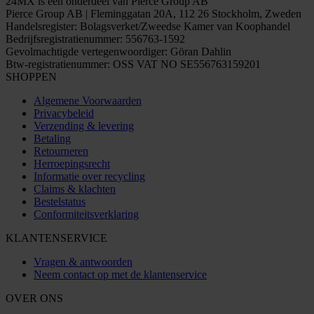
24MX is een onderdeel van Pierce Group AB
Pierce Group AB | Fleminggatan 20A, 112 26 Stockholm, Zweden
Handelsregister: Bolagsverket/Zweedse Kamer van Koophandel
Bedrijfsregistratienummer: 556763-1592
Gevolmachtigde vertegenwoordiger: Göran Dahlin
Btw-registratienummer: OSS VAT NO SE556763159201
SHOPPEN
Algemene Voorwaarden
Privacybeleid
Verzending & levering
Betaling
Retourneren
Herroepingsrecht
Informatie over recycling
Claims & klachten
Bestelstatus
Conformiteitsverklaring
KLANTENSERVICE
Vragen & antwoorden
Neem contact op met de klantenservice
OVER ONS