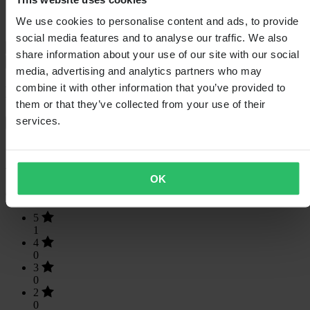
Verpakkingslengte
195
We use cookies to personalise content and ads, to provide
Verpakkingsbreedte
110
social media features and to analyse our traffic. We also
Verzending & retouren
share information about your use of our site with our social
Veiligheidsinformatie
media, advertising and analytics partners who may
combine it with other information that you’ve provided to
Klantenbeoordelingen (1)
them or that they’ve collected from your use of their
services.
Toon alleen lokale reviews
5
van de 5
OK
Gebaseerd op 1 beoordelingen
5
1
4
0
3
0
2
0