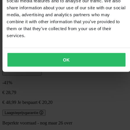
social media features and to analyse our traffic. We also
share information about your use of our site with our social
media, advertising and analytics partners who may
combine it with other information that you’ve provided to
them or that they’ve collected from your use of their
services.
100%
MTB Trui 100% AIRMATIC
OK
4.3 (3)
-41%
€ 28,79
€ 48,99
Je bespaart € 20,20
Laagsteprijsgarantie
Beperkte voorraad - nog maar 26 over