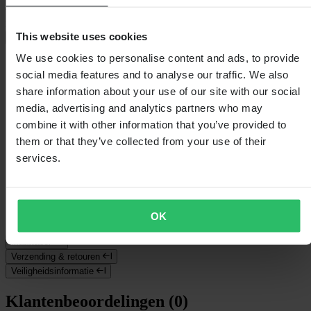
vaardigheden aanscherpen. Hij combineert geavanceerde veiligheid
met slimme technologie om je bij
This website uses cookies
+
Volledige beschrijving weergeven
We use cookies to personalise content and ads, to provide
Specificaties
social media features and to analyse our traffic. We also
share information about your use of our site with our social
Verpakkingsgewicht
999
Verwijderbare voering
Ja
media, advertising and analytics partners who may
Sluiting
Micrometrisch
combine it with other information that you’ve provided to
Certificering
CE EN 1078
them or that they’ve collected from your use of their
Verpakkingslengte
387
Artikelnummer van fabrikant
FOS900633-6ND-S
services.
Hoogte Verpakking
281
Kleur
Mat Abyss
Productgewicht
340
Bescherming tegen rotatiekrachten
Mips®
OK
Verpakkingsbreedte
315
Maattabel
Verzending & retouren
Veiligheidsinformatie
Klantenbeoordelingen (0)