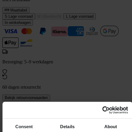
Maattabel
S
Lage voorraad
M
Uitverkocht
L
Lage voorraad
In winkelwagen
Bezorging: 5–9 werkdagen
60 dagen retourrecht
Bekijk retourvoorwaarden
Beschrijving
De Oakley DRT3 - MIPS Mountainbikehelm geeft je standaard het
vertrouwen om nieuwe trails te verkennen en je grenzen te
Consent
Details
About
verleggen. Deze helm is ontwikkeld voor mountainbikers die hun