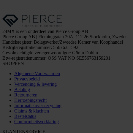
24MX is een onderdeel van Pierce Group AB
Pierce Group AB | Fleminggatan 20A, 112 26 Stockholm, Zweden
Handelsregister: Bolagsverket/Zweedse Kamer van Koophandel
Bedrijfsregistratienummer: 556763-1592
Gevolmachtigde vertegenwoordiger: Göran Dahlin
Btw-registratienummer: OSS VAT NO SE556763159201
SHOPPEN
Algemene Voorwaarden
Privacybeleid
Verzending & levering
Betaling
Retourneren
Herroepingsrecht
Informatie over recycling
Claims & klachten
Bestelstatus
Conformiteitsverklaring
KLANTENSERVICE