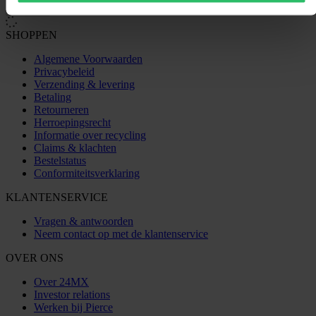
SHOPPEN
Algemene Voorwaarden
Privacybeleid
Verzending & levering
Betaling
Retourneren
Herroepingsrecht
Informatie over recycling
Claims & klachten
Bestelstatus
Conformiteitsverklaring
KLANTENSERVICE
Vragen & antwoorden
Neem contact op met de klantenservice
OVER ONS
Over 24MX
Investor relations
Werken bij Pierce