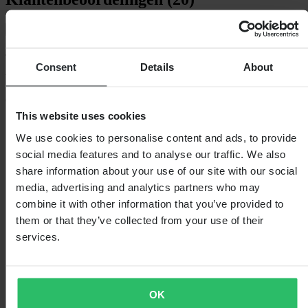
Toon alleen lokale reviews
4.25
van de 5
Consent
Details
About
Gebaseerd op 20 beoordelingen
This website uses cookies
5
11
We use cookies to personalise content and ads, to provide
4
social media features and to analyse our traffic. We also
3
share information about your use of our site with our social
3
6
media, advertising and analytics partners who may
2
combine it with other information that you’ve provided to
0
them or that they’ve collected from your use of their
1
0
services.
OK
Laden...