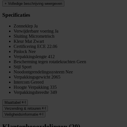
+
Volledige beschrijving weergeven
Specificaties
Zonneklep
Ja
Verwijderbare voering
Ja
Sluiting
Micrometrisch
Kleur
Mat Zwart
Certificering
ECE 22.06
Pinlock
Nee
Verpakkingslengte
412
Bescherming tegen rotatiekrachten
Geen
Stijl
Sport
Noodontgrendelingssysteem
Nee
Verpakkingsgewicht
2065
Intercom
Gereed
Hoogte Verpakking
335
Verpakkingsbreedte
349
Maattabel
Verzending & retouren
Veiligheidsinformatie
Klantenbeoordelingen (20)