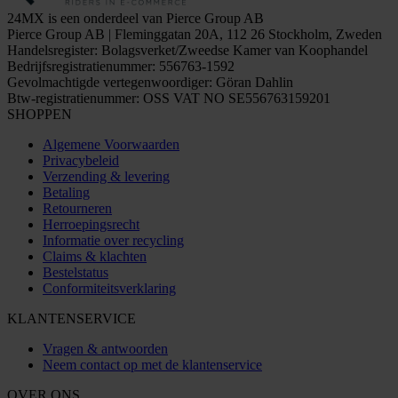
24MX is een onderdeel van Pierce Group AB
Pierce Group AB | Fleminggatan 20A, 112 26 Stockholm, Zweden
Handelsregister: Bolagsverket/Zweedse Kamer van Koophandel
Bedrijfsregistratienummer: 556763-1592
Gevolmachtigde vertegenwoordiger: Göran Dahlin
Btw-registratienummer: OSS VAT NO SE556763159201
SHOPPEN
Algemene Voorwaarden
Privacybeleid
Verzending & levering
Betaling
Retourneren
Herroepingsrecht
Informatie over recycling
Claims & klachten
Bestelstatus
Conformiteitsverklaring
KLANTENSERVICE
Vragen & antwoorden
Neem contact op met de klantenservice
OVER ONS