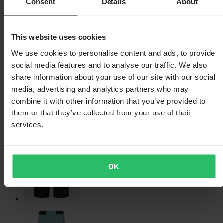
Consent
Details
About
0.0 (0)
This website uses cookies
-35%
We use cookies to personalise content and ads, to provide
€ 84,99
social media features and to analyse our traffic. We also
€ 130,00
Je bespaart € 45,01
share information about your use of our site with our social
media, advertising and analytics partners who may
Laagsteprijsgarantie
combine it with other information that you’ve provided to
Beperkte voorraad - nog maar 5 over
them or that they’ve collected from your use of their
Kleur
services.
Blackout
OK