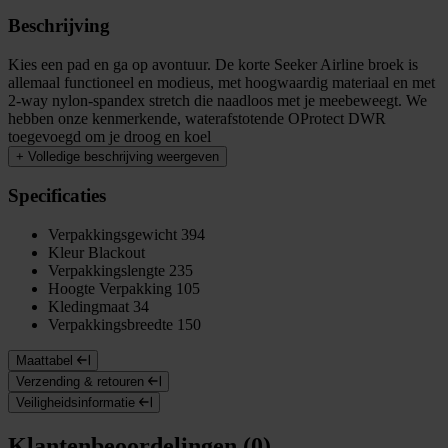
Beschrijving
Kies een pad en ga op avontuur. De korte Seeker Airline broek is
allemaal functioneel en modieus, met hoogwaardig materiaal en met
2-way nylon-spandex stretch die naadloos met je meebeweegt. We
hebben onze kenmerkende, waterafstotende OProtect DWR
toegevoegd om je droog en koel
+
Volledige beschrijving weergeven
Specificaties
Verpakkingsgewicht
394
Kleur
Blackout
Verpakkingslengte
235
Hoogte Verpakking
105
Kledingmaat
34
Verpakkingsbreedte
150
Maattabel
Verzending & retouren
Veiligheidsinformatie
Klantenbeoordelingen (0)