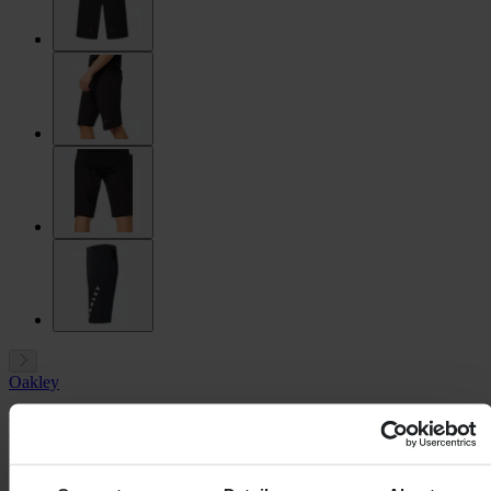
Oakley
Korte Mountainbikebroek Oakley Seeker
Airline