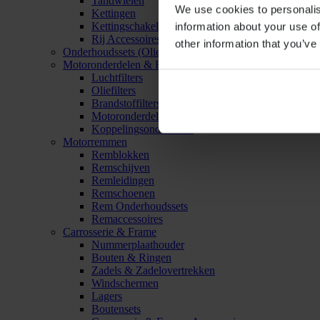
Tandwielen
We use cookies to personalis
Kettingen
Kettingschakels
information about your use of
Rij Accessoires
other information that you’ve
Onderhoudssets (Olie & Filter)
Motoronderdelen & Filters
Luchtfilters
Oliefilters
Brandstoffilters
Motoronderdelen
Koppelingsonderdelen
Motorremmen
Remblokken
Remschijven
Remleidingen
Remschoenen
Rem Onderhoudssets
Remaccessoires
Carrosserie & Frame
Nummerplaathouder
Bouten & Ringen
Zadels & Zadelovertrekken
Windschermen
Lagers
Boutensets