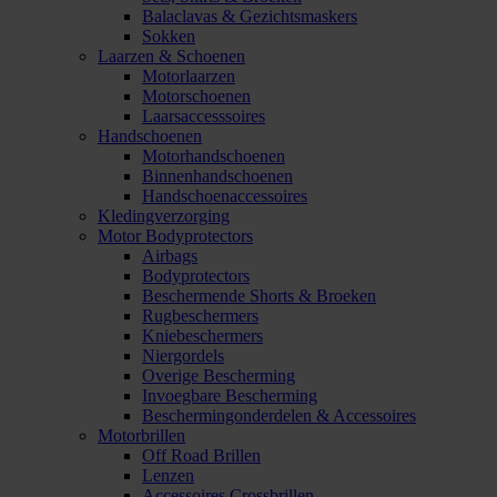
Balaclavas & Gezichtsmaskers
Sokken
Laarzen & Schoenen
Motorlaarzen
Motorschoenen
Laarsaccesssoires
Handschoenen
Motorhandschoenen
Binnenhandschoenen
Handschoenaccessoires
Kledingverzorging
Motor Bodyprotectors
Airbags
Bodyprotectors
Beschermende Shorts & Broeken
Rugbeschermers
Kniebeschermers
Niergordels
Overige Bescherming
Invoegbare Bescherming
Beschermingonderdelen & Accessoires
Motorbrillen
Off Road Brillen
Lenzen
Accessoires Crossbrillen