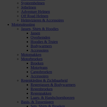
Systeemhelmen
Jethelmen
Adventure Helmen
Off Road Helmen
Helmvizieren & Accessoires
Motoruitrusting
Jassen, Shirts & Hoodies
Jassen
Overhemden
Hoodies & Truien
Bodywarmers
Accessoires
Motorpakken
Motorbroeken
Broeken
Motorjeans
Cargobroeken
Accessoires
Regenkleding & Zichtbaarheid
Regenjassen & Bodywarmers
Regenbroeken
Regenpakken
Laars- & Handschoenhoezen
Basis- & Tussenlagen
Sets, Shirts & Broeken