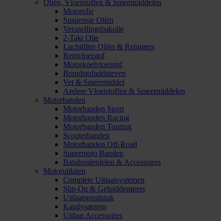
Oliën, Vloeistoffen & Smeermiddelen
Motorolie
Suspensie Oliën
Versnellingsbakolie
2-Takt Olie
Luchtfilter Oliën & Reinigers
Remvloeistof
Motorkoelvloeistof
Brandstofadditieven
Vet & Smeermiddel
Andere Vloeistoffen & Smeermiddelen
Motorbanden
Motorbanden Sport
Motorbanden Racing
Motorbanden Touring
Scooterbanden
Motorbanden Off-Road
Supermoto Banden
Bandonderdelen & Accessoires
Motoruitlaten
Complete Uitlaatsystemen
Slip-On & Geluiddempers
Uitlaatspruitstuk
Katalysatoren
Uitlaat Accessoires