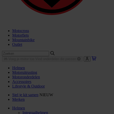
Motocross
Motorfiets
Mountainbike
Outlet
Voeg je motor toe
Vind onderdelen die passen
Helmen
Motoruitrusting
Motoronderdelen
Accessoires
Lifestyle & Outdoor
Stel je kit samen
NIEUW
Merken
Helmen
Integraalhelmen