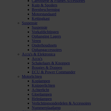
Carrosserie & Frames Accessories
Kuip & Spoilers
Beenbescherming
Motorstandaard
Kettingkast
Suspensie
Suspensie
Vorkafdichtingen
Ophanging Lagers
Veren
Onderhoudssets
Ophangaccessoires
Accu's & Elektronica
Accu's
Schakelaars & Knoppen
Bougies & Doppen
ECU & Power Commander
Motorlichten
Koplampen
Knipperlichten
Achterlicht
Gloeilampen
Helmlampen
Verlichtingsonderdelen & Accessoires
Nummerplaatlamp