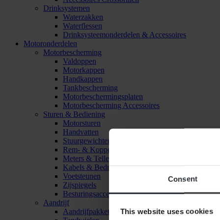
Drinksystemen
Waterzakken
Waterflessen
Drinksysteemonderdelen & Accessoires
Motoronderdelen
Motorbescherming
Valdoppen
Motorkappen
Handkappen
Tankbescherming
Motorbeschermingsplaten
Motorbescherming Accessoires
Sturen & Bediening
Motorsturen
Handvatten
Stuurgewichten
Rem- & Koppelingshendels
Meters & Tellers
Kabels & Bedrading
Voetsteunen
Consent
Zijspiegels
Besturingsaccessoires
Aandrijf
This website uses cookies
Aandrijfpakket