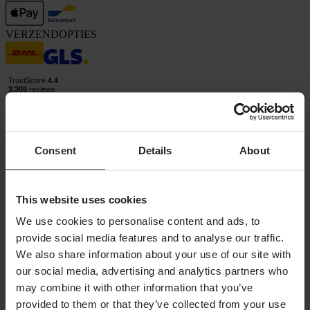
VERZENDOPTIES
Consent
Details
About
24MX is een onderdeel van Pierce Group AB
Pierce Group AB | Fleminggatan 20A, 112 26 Stockholm, Zweden
Handelsregister: Bolagsverket/Zweedse Kamer van Koophandel
This website uses cookies
Bedrijfsregistratienummer: 556763-1592
Gevolmachtigde vertegenwoordiger: Göran Dahlin
We use cookies to personalise content and ads, to
Btw-registratienummer: OSS VAT NO SE556763159201
provide social media features and to analyse our traffic.
SHOPPEN
We also share information about your use of our site with
Algemene Voorwaarden
our social media, advertising and analytics partners who
Privacybeleid
may combine it with other information that you’ve
Verzending & levering
provided to them or that they’ve collected from your use
Betaling