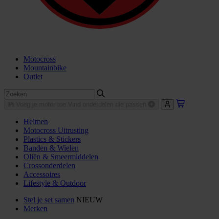
Motocross
Mountainbike
Outlet
Voeg je motor toe
Vind onderdelen die passen
Helmen
Motocross Uitrusting
Plastics & Stickers
Banden & Wielen
Oliën & Smeermiddelen
Crossonderdelen
Accessoires
Lifestyle & Outdoor
Stel je set samen
NIEUW
Merken