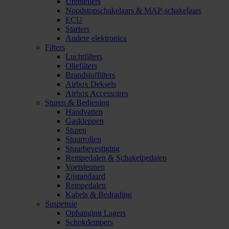
Urentellers
Noodstopschakelaars & MAP-schakelaars
ECU
Starters
Andere elektronica
Filters
Luchtfilters
Oliefilters
Brandstoffilters
Airbox Deksels
Airbox Accessoires
Sturen & Bediening
Handvatten
Gaskleppen
Sturen
Stuurrollen
Stuurbevestiging
Rempedalen & Schakelpedalen
Voetsteunen
Zijstandaard
Rempedalen
Kabels & Bedrading
Suspensie
Ophanging Lagers
Schokdempers