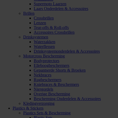
Supermoto Laarzen
Laars Onderdelen & Accessoires
Brillen
Crossbrillen
Lenzen
Tear-offs & Roll-offs
Accessoires Crossbrillen
Drinksystemen
Waterzakken
Waterflessen
Drinksysteemonderdelen & Accessoires
Motorcross Bescherming
Bodyprotectors
Elleboogbeschermers
Gepantserde Shorts & Broeken
Nekbraces
Rugbeschermers
Kniebraces & Beschermers
Niergordels
Overige Bescherming
Bescherming Onderdelen & Accessoires
Kledingverzorging
Plastics & Stickers
Plastics Sets & Bescherming
Plastic Sets