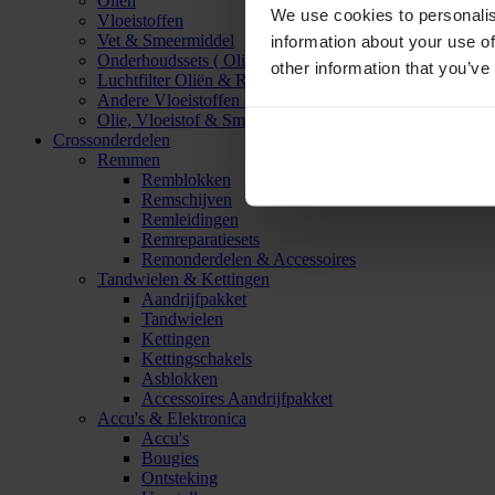
Oliën
We use cookies to personalis
Vloeistoffen
Vet & Smeermiddel
information about your use of
Onderhoudssets ( Olie & Filter)
other information that you’ve
Luchtfilter Oliën & Reinigers
Andere Vloeistoffen & Smeermiddelen
Olie, Vloeistof & Smeermiddel Accessoires
Crossonderdelen
Remmen
Remblokken
Remschijven
Remleidingen
Remreparatiesets
Remonderdelen & Accessoires
Tandwielen & Kettingen
Aandrijfpakket
Tandwielen
Kettingen
Kettingschakels
Asblokken
Accessoires Aandrijfpakket
Accu's & Elektronica
Accu's
Bougies
Ontsteking