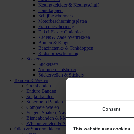
Kettinggeleider & Kettingschuif
Handkappen
Schijfbeschermers
Motorbeschermingsplaten
Framebescherming
Enkel Plastic Onderdeel
Zadels & Zadelovertrekken
Bouten & Ringen
Benzinetanks & Tankdoppen
Radiatorbescherming
Stickers
Stickersets
Nummerplaatsticker
Stickervellen & Stickers
Banden & Wielen
Crossbanden
Enduro Banden
Spijkerbanden
Supermoto Banden
Complete Wielen
Consent
Velgen, Spaken, Naven & Lagers
Binnenbanden & Mousses
WIelonderdelen & Accessoires
This website uses cookies
Oliën & Smeermiddelen