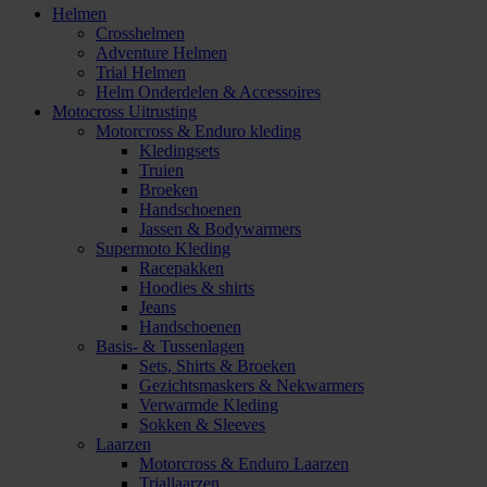
Helmen
Crosshelmen
Adventure Helmen
Trial Helmen
Helm Onderdelen & Accessoires
Motocross Uitrusting
Motorcross & Enduro kleding
Kledingsets
Truien
Broeken
Handschoenen
Jassen & Bodywarmers
Supermoto Kleding
Racepakken
Hoodies & shirts
Jeans
Handschoenen
Basis- & Tussenlagen
Sets, Shirts & Broeken
Gezichtsmaskers & Nekwarmers
Verwarmde Kleding
Sokken & Sleeves
Laarzen
Motorcross & Enduro Laarzen
Triallaarzen