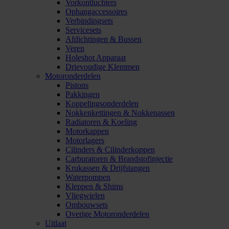
Vorkontluchters
Ophangaccessoires
Verbindingsets
Servicesets
Afdichtingen & Bussen
Veren
Holeshot Apparaat
Drievoudige Klemmen
Motoronderdelen
Pistons
Pakkingen
Koppelingsonderdelen
Nokkenkettingen & Nokkenassen
Radiatoren & Koeling
Motorkappen
Motorlagers
Cilinders & Cilinderkoppen
Carburatoren & Brandstofinjectie
Krukassen & Drijfstangen
Waterpompen
Kleppen & Shims
Vliegwielen
Ombouwsets
Overige Motoronderdelen
Uitlaat