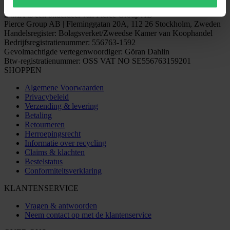
24MX is een onderdeel van Pierce Group AB
Pierce Group AB | Fleminggatan 20A, 112 26 Stockholm, Zweden
Handelsregister: Bolagsverket/Zweedse Kamer van Koophandel
Bedrijfsregistratienummer: 556763-1592
Gevolmachtigde vertegenwoordiger: Göran Dahlin
Btw-registratienummer: OSS VAT NO SE556763159201
SHOPPEN
Algemene Voorwaarden
Privacybeleid
Verzending & levering
Betaling
Retourneren
Herroepingsrecht
Informatie over recycling
Claims & klachten
Bestelstatus
Conformiteitsverklaring
KLANTENSERVICE
Vragen & antwoorden
Neem contact op met de klantenservice