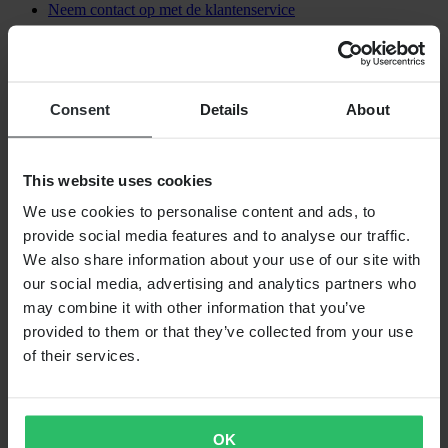
Neem contact op met de klantenservice
OVER ONS
Over 24MX
Investor relations
Consent
Details
About
Werken bij Pierce
VOLG ONS
This website uses cookies
BETALINGSMOGELIJKHEDEN
We use cookies to personalise content and ads, to
provide social media features and to analyse our traffic.
We also share information about your use of our site with
VERZENDOPTIES
our social media, advertising and analytics partners who
may combine it with other information that you’ve
provided to them or that they’ve collected from your use
of their services.
OK