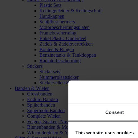
Plastic Sets
Kettinggeleider & Kettingschuif
Handkappen
Schijfbeschermers
Motorbeschermingsplaten
Framebescherming
Enkel Plastic Onderdeel
Zadels & Zadelovertrekken
Bouten & Ringen
Benzinetanks & Tankdoppen
Radiatorbescherming
Stickers
Stickersets
Nummerplaatsticker
Stickervellen & Stickers
Banden & Wielen
Crossbanden
Enduro Banden
Spijkerbanden
Supermoto Banden
Consent
Complete Wielen
Velgen, Spaken, Naven & Lagers
Binnenbanden & Mousses
This website uses cookies
WIelonderdelen & Accessoires