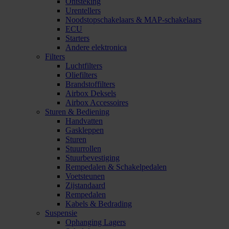
Ontsteking
Urentellers
Noodstopschakelaars & MAP-schakelaars
ECU
Starters
Andere elektronica
Filters
Luchtfilters
Oliefilters
Brandstoffilters
Airbox Deksels
Airbox Accessoires
Sturen & Bediening
Handvatten
Gaskleppen
Sturen
Stuurrollen
Stuurbevestiging
Rempedalen & Schakelpedalen
Voetsteunen
Zijstandaard
Rempedalen
Kabels & Bedrading
Suspensie
Ophanging Lagers