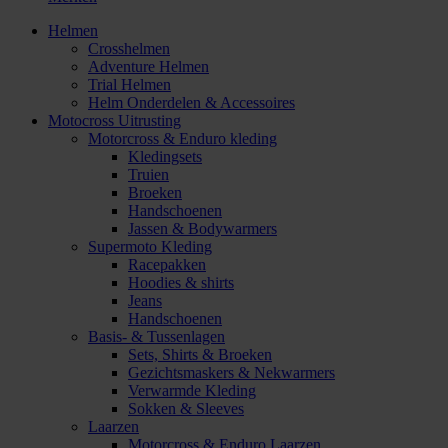
Helmen
Crosshelmen
Adventure Helmen
Trial Helmen
Helm Onderdelen & Accessoires
Motocross Uitrusting
Motorcross & Enduro kleding
Kledingsets
Truien
Broeken
Handschoenen
Jassen & Bodywarmers
Supermoto Kleding
Racepakken
Hoodies & shirts
Jeans
Handschoenen
Basis- & Tussenlagen
Sets, Shirts & Broeken
Gezichtsmaskers & Nekwarmers
Verwarmde Kleding
Sokken & Sleeves
Laarzen
Motorcross & Enduro Laarzen