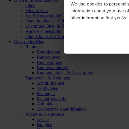
Oliën & Smeermiddelen
We use cookies to personalis
Oliën
Vloeistoffen
information about your use of
Vet & Smeermiddel
other information that you’ve
Onderhoudssets ( Olie & Filter)
Luchtfilter Oliën & Reinigers
Andere Vloeistoffen & Smeermiddelen
Olie, Vloeistof & Smeermiddel Accessoires
Crossonderdelen
Remmen
Remblokken
Remschijven
Remleidingen
Remreparatiesets
Remonderdelen & Accessoires
Tandwielen & Kettingen
Aandrijfpakket
Tandwielen
Kettingen
Kettingschakels
Asblokken
Accessoires Aandrijfpakket
Accu's & Elektronica
Accu's
Bougies