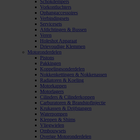
Schokdempers
Vorkontluchters
Ophangaccessoires
Verbindingsets
Servicesets
Afdichtingen & Bussen
Veren
Holeshot Apparaat
Drievoudige Klemmen
Motoronderdelen
Pistons
Pakkingen
Koppelingsonderdelen
Nokkenkettingen & Nokkenassen
Radiatoren & Koeling
Motorkappen
Motorlagers
Cilinders & Cilinderkoppen
Carburatoren & Brandstofinjectie
Krukassen & Drijfstangen
Waterpompen
Kleppen & Shims
Vliegwielen
Ombouwsets
Overige Motoronderdelen