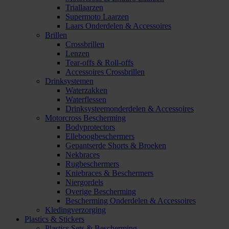
Triallaarzen
Supermoto Laarzen
Laars Onderdelen & Accessoires
Brillen
Crossbrillen
Lenzen
Tear-offs & Roll-offs
Accessoires Crossbrillen
Drinksystemen
Waterzakken
Waterflessen
Drinksysteemonderdelen & Accessoires
Motorcross Bescherming
Bodyprotectors
Elleboogbeschermers
Gepantserde Shorts & Broeken
Nekbraces
Rugbeschermers
Kniebraces & Beschermers
Niergordels
Overige Bescherming
Bescherming Onderdelen & Accessoires
Kledingverzorging
Plastics & Stickers
Plastics Sets & Bescherming