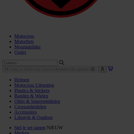
Motocross
Motorfiets
Mountainbike
Outlet
Voeg je motor toe
Vind onderdelen die passen
Helmen
Motocross Uitrusting
Plastics & Stickers
Banden & Wielen
Oliën & Smeermiddelen
Crossonderdelen
Accessoires
Lifestyle & Outdoor
Stel je set samen
NIEUW
Merken