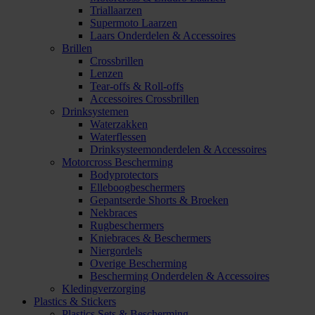
Triallaarzen
Supermoto Laarzen
Laars Onderdelen & Accessoires
Brillen
Crossbrillen
Lenzen
Tear-offs & Roll-offs
Accessoires Crossbrillen
Drinksystemen
Waterzakken
Waterflessen
Drinksysteemonderdelen & Accessoires
Motorcross Bescherming
Bodyprotectors
Elleboogbeschermers
Gepantserde Shorts & Broeken
Nekbraces
Rugbeschermers
Kniebraces & Beschermers
Niergordels
Overige Bescherming
Bescherming Onderdelen & Accessoires
Kledingverzorging
Plastics & Stickers
Plastics Sets & Bescherming