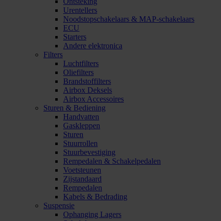
Ontsteking
Urentellers
Noodstopschakelaars & MAP-schakelaars
ECU
Starters
Andere elektronica
Filters
Luchtfilters
Oliefilters
Brandstoffilters
Airbox Deksels
Airbox Accessoires
Sturen & Bediening
Handvatten
Gaskleppen
Sturen
Stuurrollen
Stuurbevestiging
Rempedalen & Schakelpedalen
Voetsteunen
Zijstandaard
Rempedalen
Kabels & Bedrading
Suspensie
Ophanging Lagers