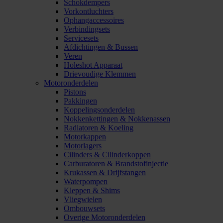
Schokdempers
Vorkontluchters
Ophangaccessoires
Verbindingsets
Servicesets
Afdichtingen & Bussen
Veren
Holeshot Apparaat
Drievoudige Klemmen
Motoronderdelen
Pistons
Pakkingen
Koppelingsonderdelen
Nokkenkettingen & Nokkenassen
Radiatoren & Koeling
Motorkappen
Motorlagers
Cilinders & Cilinderkoppen
Carburatoren & Brandstofinjectie
Krukassen & Drijfstangen
Waterpompen
Kleppen & Shims
Vliegwielen
Ombouwsets
Overige Motoronderdelen