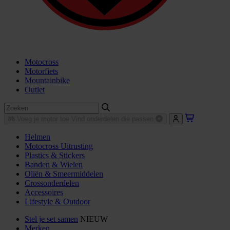
Motocross
Motorfiets
Mountainbike
Outlet
Voeg je motor toe
Vind onderdelen die passen
Helmen
Motocross Uitrusting
Plastics & Stickers
Banden & Wielen
Oliën & Smeermiddelen
Crossonderdelen
Accessoires
Lifestyle & Outdoor
Stel je set samen
NIEUW
Merken