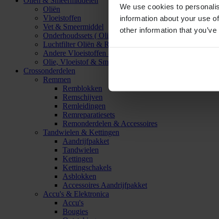
Oliën & Smeermiddelen
We use cookies to personalis
Oliën
Vloeistoffen
information about your use of
Vet & Smeermiddel
other information that you’ve
Onderhoudssets ( Olie & Filter)
Luchtfilter Oliën & Reinigers
Andere Vloeistoffen & Smeermiddelen
Olie, Vloeistof & Smeermiddel Accessoires
Crossonderdelen
Remmen
Remblokken
Remschijven
Remleidingen
Remreparatiesets
Remonderdelen & Accessoires
Tandwielen & Kettingen
Aandrijfpakket
Tandwielen
Kettingen
Kettingschakels
Asblokken
Accessoires Aandrijfpakket
Accu's & Elektronica
Accu's
Bougies