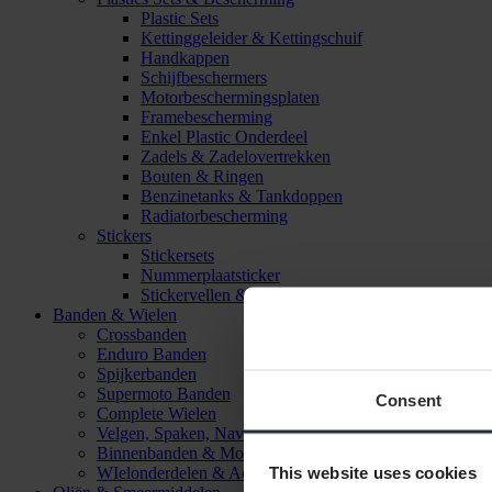
Plastic Sets
Kettinggeleider & Kettingschuif
Handkappen
Schijfbeschermers
Motorbeschermingsplaten
Framebescherming
Enkel Plastic Onderdeel
Zadels & Zadelovertrekken
Bouten & Ringen
Benzinetanks & Tankdoppen
Radiatorbescherming
Stickers
Stickersets
Nummerplaatsticker
Stickervellen & Stickers
Banden & Wielen
Crossbanden
Enduro Banden
Spijkerbanden
Supermoto Banden
Consent
Complete Wielen
Velgen, Spaken, Naven & Lagers
Binnenbanden & Mousses
This website uses cookies
WIelonderdelen & Accessoires