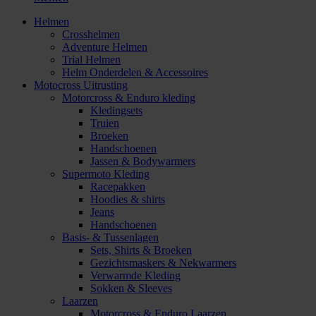
Helmen
Crosshelmen
Adventure Helmen
Trial Helmen
Helm Onderdelen & Accessoires
Motocross Uitrusting
Motorcross & Enduro kleding
Kledingsets
Truien
Broeken
Handschoenen
Jassen & Bodywarmers
Supermoto Kleding
Racepakken
Hoodies & shirts
Jeans
Handschoenen
Basis- & Tussenlagen
Sets, Shirts & Broeken
Gezichtsmaskers & Nekwarmers
Verwarmde Kleding
Sokken & Sleeves
Laarzen
Motorcross & Enduro Laarzen