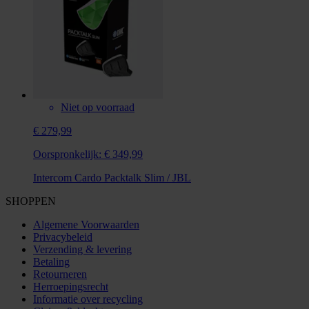
Niet op voorraad
€ 279,99
Oorspronkelijk:
€ 349,99
Intercom Cardo Packtalk Slim / JBL
SHOPPEN
Algemene Voorwaarden
Privacybeleid
Verzending & levering
Betaling
Retourneren
Herroepingsrecht
Informatie over recycling