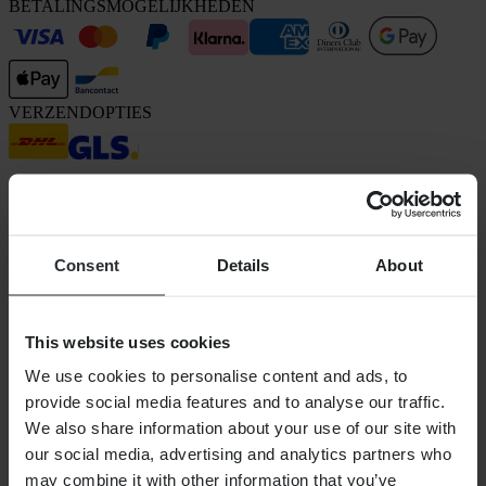
BETALINGSMOGELIJKHEDEN
VERZENDOPTIES
Consent
Details
About
24MX is een onderdeel van Pierce Group AB
This website uses cookies
Pierce Group AB | Fleminggatan 20A, 112 26 Stockholm, Zweden
Handelsregister: Bolagsverket/Zweedse Kamer van Koophandel
We use cookies to personalise content and ads, to
Bedrijfsregistratienummer: 556763-1592
provide social media features and to analyse our traffic.
Gevolmachtigde vertegenwoordiger: Göran Dahlin
Btw-registratienummer: OSS VAT NO SE556763159201
We also share information about your use of our site with
SHOPPEN
our social media, advertising and analytics partners who
Algemene Voorwaarden
may combine it with other information that you’ve