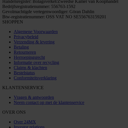
Handelsregister: Bolagsverket/Zweedse Kamer van Koophandel
Bedrijfsregistratienummer: 556763-1592
Gevolmachtigde vertegenwoordiger: Göran Dahlin
Btw-registratienummer: OSS VAT NO SE556763159201
SHOPPEN
Algemene Voorwaarden
Privacybeleid
Verzending & levering
Betaling
Retourneren
Herroepingsrecht
Informatie over recycling
Claims & klachten
Bestelstatus
Conformiteitsverklaring
KLANTENSERVICE
Vragen & antwoorden
Neem contact op met de klantenservice
OVER ONS
Over 24MX
Investor relations