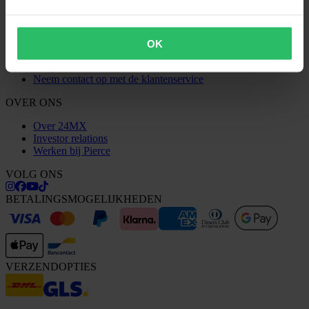
Bestelstatus
Conformiteitsverklaring
KLANTENSERVICE
OK
Vragen & antwoorden
Neem contact op met de klantenservice
OVER ONS
Over 24MX
Investor relations
Werken bij Pierce
VOLG ONS
BETALINGSMOGELIJKHEDEN
VERZENDOPTIES