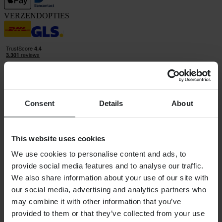
VERZENDOPTIES
Consent
Details
About
24MX is een onderdeel van Pierce Group AB
Pierce Group AB | Fleminggatan 20A, 112 26 Stockholm, Zweden
Handelsregister: Bolagsverket/Zweedse Kamer van Koophandel
This website uses cookies
Bedrijfsregistratienummer: 556763-1592
Gevolmachtigde vertegenwoordiger: Göran Dahlin
We use cookies to personalise content and ads, to
Btw-registratienummer: OSS VAT NO SE556763159201
provide social media features and to analyse our traffic.
SHOPPEN
We also share information about your use of our site with
Algemene Voorwaarden
our social media, advertising and analytics partners who
Privacybeleid
Verzending & levering
may combine it with other information that you’ve
Betaling
provided to them or that they’ve collected from your use
Retourneren