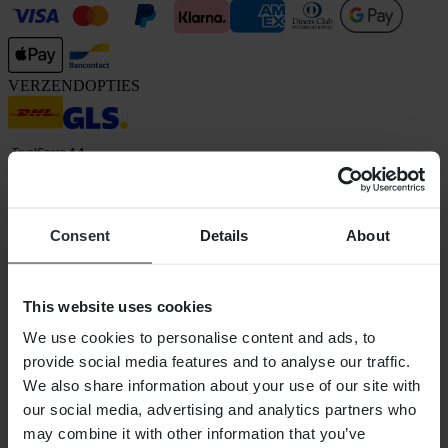
VERZENDOPTIES
Consent
Details
About
24MX is een onderdeel van Pierce Group AB
Pierce Group AB | Fleminggatan 20A, 112 26 Stockholm, Zweden
This website uses cookies
Handelsregister: Bolagsverket/Zweedse Kamer van Koophandel
Bedrijfsregistratienummer: 556763-1592
We use cookies to personalise content and ads, to
Gevolmachtigde vertegenwoordiger: Göran Dahlin
provide social media features and to analyse our traffic.
Btw-registratienummer: OSS VAT NO SE556763159201
We also share information about your use of our site with
SHOPPEN
our social media, advertising and analytics partners who
Algemene Voorwaarden
may combine it with other information that you’ve
Privacybeleid