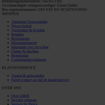
Bedrijfsregistratienummer: 556763-1592
Gevolmachtigde vertegenwoordiger: Göran Dahlin
Btw-registratienummer: OSS VAT NO SE556763159201
SHOPPEN
Algemene Voorwaarden
Privacybeleid
Verzending & levering
Betaling
Retourneren
Herroepingsrecht
Informatie over recycling
Claims & klachten
Bestelstatus
Conformiteitsverklaring
KLANTENSERVICE
Vragen & antwoorden
Neem contact op met de klantenservice
OVER ONS
Over 24MX
Investor relations
Werken bij Pierce