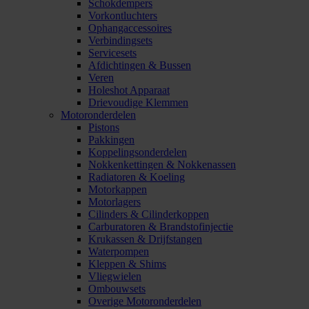
Schokdempers
Vorkontluchters
Ophangaccessoires
Verbindingsets
Servicesets
Afdichtingen & Bussen
Veren
Holeshot Apparaat
Drievoudige Klemmen
Motoronderdelen
Pistons
Pakkingen
Koppelingsonderdelen
Nokkenkettingen & Nokkenassen
Radiatoren & Koeling
Motorkappen
Motorlagers
Cilinders & Cilinderkoppen
Carburatoren & Brandstofinjectie
Krukassen & Drijfstangen
Waterpompen
Kleppen & Shims
Vliegwielen
Ombouwsets
Overige Motoronderdelen