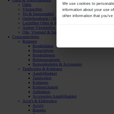
Oliën & Smeermiddelen
We use cookies to personalis
Oliën
Vloeistoffen
information about your use of
Vet & Smeermiddel
other information that you’ve
Onderhoudssets ( Olie & Filter)
Luchtfilter Oliën & Reinigers
Andere Vloeistoffen & Smeermiddelen
Olie, Vloeistof & Smeermiddel Accessoires
Crossonderdelen
Remmen
Remblokken
Remschijven
Remleidingen
Remreparatiesets
Remonderdelen & Accessoires
Tandwielen & Kettingen
Aandrijfpakket
Tandwielen
Kettingen
Kettingschakels
Asblokken
Accessoires Aandrijfpakket
Accu's & Elektronica
Accu's
Bougies