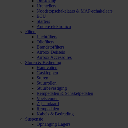
Ontsteking
Urentellers
Noodstopschakelaars & MAP-schakelaars
ECU
Starters
Andere elektronica
Filters
Luchtfilters
Oliefilters
Brandstoffilters
Airbox Deksels
Airbox Accessoires
Sturen & Bediening
Handvatten
Gaskleppen
Sturen
Stuurrollen
Stuurbevestiging
Rempedalen & Schakelpedalen
Voetsteunen
Zijstandaard
Rempedalen
Kabels & Bedrading
Suspensie
Ophanging Lagers