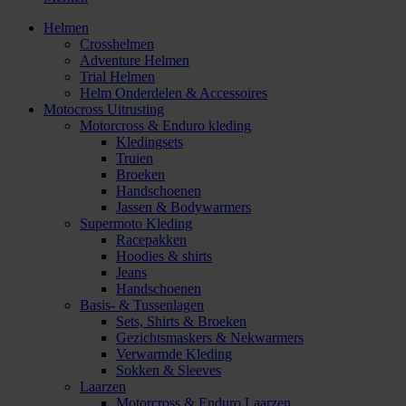
Helmen
Crosshelmen
Adventure Helmen
Trial Helmen
Helm Onderdelen & Accessoires
Motocross Uitrusting
Motorcross & Enduro kleding
Kledingsets
Truien
Broeken
Handschoenen
Jassen & Bodywarmers
Supermoto Kleding
Racepakken
Hoodies & shirts
Jeans
Handschoenen
Basis- & Tussenlagen
Sets, Shirts & Broeken
Gezichtsmaskers & Nekwarmers
Verwarmde Kleding
Sokken & Sleeves
Laarzen
Motorcross & Enduro Laarzen