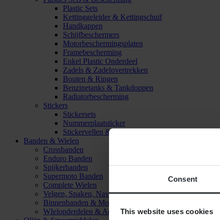
Plastic Sets
Kettinggeleider & Kettingschuif
Handkappen
Schijfbeschermers
Motorbeschermingsplaten
Framebescherming
Enkel Plastic Onderdeel
Zadels & Zadelovertrekken
Bouten & Ringen
Benzinetanks & Tankdoppen
Radiatorbescherming
Stickers
Stickersets
Nummerplaatsticker
Stickervellen & Stickers
Banden & Wielen
Crossbanden
Enduro Banden
Spijkerbanden
Supermoto Banden
Consent
Complete Wielen
Velgen, Spaken, Naven & Lagers
Binnenbanden & Mousses
This website uses cookies
WIelonderdelen & Accessoires