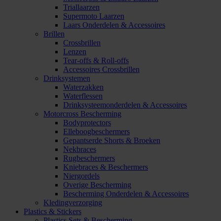
Triallaarzen
Supermoto Laarzen
Laars Onderdelen & Accessoires
Brillen
Crossbrillen
Lenzen
Tear-offs & Roll-offs
Accessoires Crossbrillen
Drinksystemen
Waterzakken
Waterflessen
Drinksysteemonderdelen & Accessoires
Motorcross Bescherming
Bodyprotectors
Elleboogbeschermers
Gepantserde Shorts & Broeken
Nekbraces
Rugbeschermers
Kniebraces & Beschermers
Niergordels
Overige Bescherming
Bescherming Onderdelen & Accessoires
Kledingverzorging
Plastics & Stickers
Plastics Sets & Bescherming