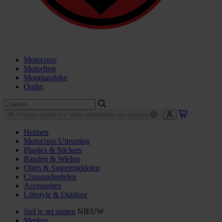
Motocross
Motorfiets
Mountainbike
Outlet
Voeg je motor toe
Vind onderdelen die passen
Helmen
Motocross Uitrusting
Plastics & Stickers
Banden & Wielen
Oliën & Smeermiddelen
Crossonderdelen
Accessoires
Lifestyle & Outdoor
Stel je set samen
NIEUW
Merken