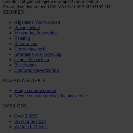
Gevolmachtigde vertegenwoordiger: Göran Dahlin
Btw-registratienummer: OSS VAT NO SE556763159201
SHOPPEN
Algemene Voorwaarden
Privacybeleid
Verzending & levering
Betaling
Retourneren
Herroepingsrecht
Informatie over recycling
Claims & klachten
Bestelstatus
Conformiteitsverklaring
KLANTENSERVICE
Vragen & antwoorden
Neem contact op met de klantenservice
OVER ONS
Over 24MX
Investor relations
Werken bij Pierce