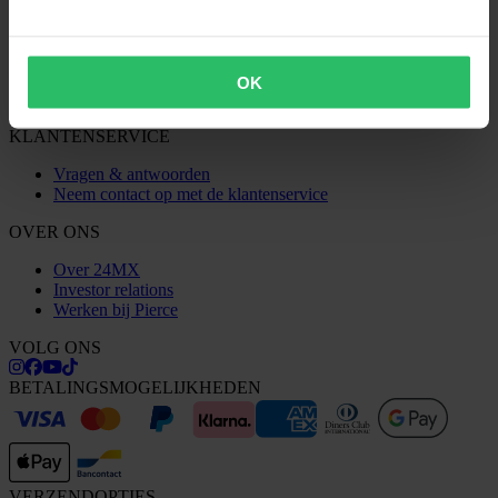
Herroepingsrecht
Informatie over recycling
Claims & klachten
Bestelstatus
OK
Conformiteitsverklaring
KLANTENSERVICE
Vragen & antwoorden
Neem contact op met de klantenservice
OVER ONS
Over 24MX
Investor relations
Werken bij Pierce
VOLG ONS
BETALINGSMOGELIJKHEDEN
VERZENDOPTIES