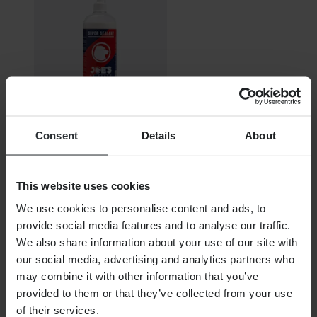
Consent
Details
About
Niet op voorraad
€ 10,15
This website uses cookies
Oorspronkelijk:
€ 27,50
We use cookies to personalise content and ads, to
Joe's Super Bandenafdichtmiddel
provide social media features and to analyse our traffic.
SHOPPEN
We also share information about your use of our site with
our social media, advertising and analytics partners who
Algemene Voorwaarden
may combine it with other information that you’ve
Privacybeleid
Verzending & levering
provided to them or that they’ve collected from your use
Betaling
of their services.
Retourneren