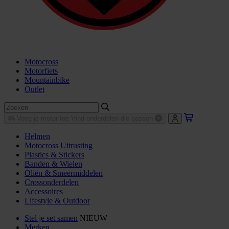
Motocross
Motorfiets
Mountainbike
Outlet
Voeg je motor toe
Vind onderdelen die passen
Helmen
Motocross Uitrusting
Plastics & Stickers
Banden & Wielen
Oliën & Smeermiddelen
Crossonderdelen
Accessoires
Lifestyle & Outdoor
Stel je set samen
NIEUW
Merken