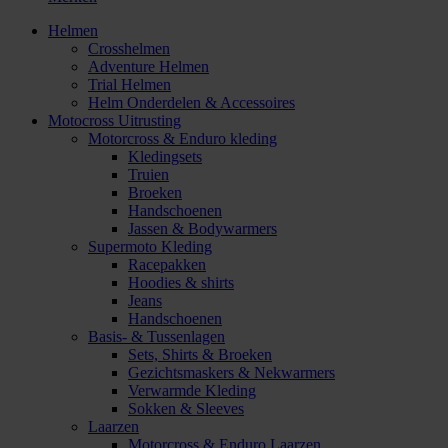
Helmen
Crosshelmen
Adventure Helmen
Trial Helmen
Helm Onderdelen & Accessoires
Motocross Uitrusting
Motorcross & Enduro kleding
Kledingsets
Truien
Broeken
Handschoenen
Jassen & Bodywarmers
Supermoto Kleding
Racepakken
Hoodies & shirts
Jeans
Handschoenen
Basis- & Tussenlagen
Sets, Shirts & Broeken
Gezichtsmaskers & Nekwarmers
Verwarmde Kleding
Sokken & Sleeves
Laarzen
Motorcross & Enduro Laarzen