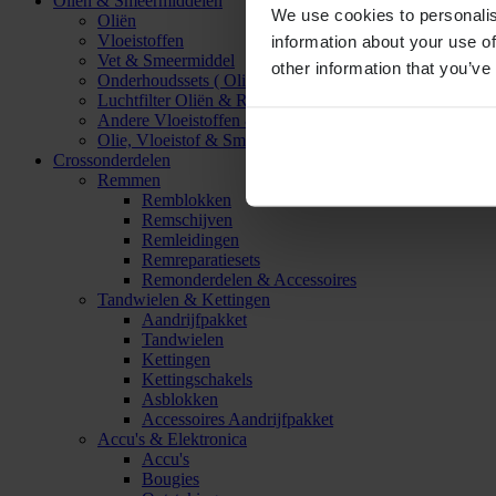
Oliën & Smeermiddelen
We use cookies to personalis
Oliën
Vloeistoffen
information about your use of
Vet & Smeermiddel
other information that you’ve
Onderhoudssets ( Olie & Filter)
Luchtfilter Oliën & Reinigers
Andere Vloeistoffen & Smeermiddelen
Olie, Vloeistof & Smeermiddel Accessoires
Crossonderdelen
Remmen
Remblokken
Remschijven
Remleidingen
Remreparatiesets
Remonderdelen & Accessoires
Tandwielen & Kettingen
Aandrijfpakket
Tandwielen
Kettingen
Kettingschakels
Asblokken
Accessoires Aandrijfpakket
Accu's & Elektronica
Accu's
Bougies