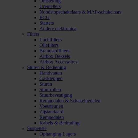
Ontsteking
Urentellers
Noodstopschakelaars & MAP-schakelaars
ECU
Starters
Andere elektronica
Filters
Luchtfilters
Oliefilters
Brandstoffilters
Airbox Deksels
Airbox Accessoires
Sturen & Bediening
Handvatten
Gaskleppen
Sturen
Stuurrollen
Stuurbevestiging
Rempedalen & Schakelpedalen
Voetsteunen
Zijstandaard
Rempedalen
Kabels & Bedrading
Suspensie
Ophanging Lagers