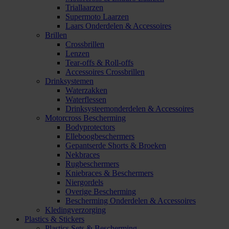
Triallaarzen
Supermoto Laarzen
Laars Onderdelen & Accessoires
Brillen
Crossbrillen
Lenzen
Tear-offs & Roll-offs
Accessoires Crossbrillen
Drinksystemen
Waterzakken
Waterflessen
Drinksysteemonderdelen & Accessoires
Motorcross Bescherming
Bodyprotectors
Elleboogbeschermers
Gepantserde Shorts & Broeken
Nekbraces
Rugbeschermers
Kniebraces & Beschermers
Niergordels
Overige Bescherming
Bescherming Onderdelen & Accessoires
Kledingverzorging
Plastics & Stickers
Plastics Sets & Bescherming