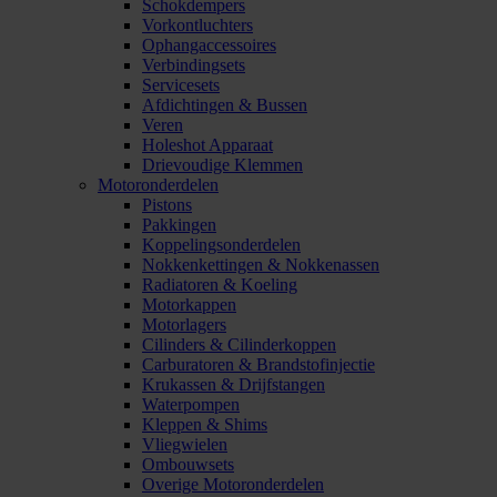
Schokdempers
Vorkontluchters
Ophangaccessoires
Verbindingsets
Servicesets
Afdichtingen & Bussen
Veren
Holeshot Apparaat
Drievoudige Klemmen
Motoronderdelen
Pistons
Pakkingen
Koppelingsonderdelen
Nokkenkettingen & Nokkenassen
Radiatoren & Koeling
Motorkappen
Motorlagers
Cilinders & Cilinderkoppen
Carburatoren & Brandstofinjectie
Krukassen & Drijfstangen
Waterpompen
Kleppen & Shims
Vliegwielen
Ombouwsets
Overige Motoronderdelen