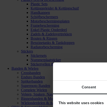
Plastic Sets
Kettinggeleider & Kettingschuif
Handkappen
Schijfbeschermers
Motorbeschermingsplaten
Framebescherming
Enkel Plastic Onderdeel
Zadels & Zadelovertrekken
Bouten & Ringen
Benzinetanks & Tankdoppen
Radiatorbescherming
Stickers
Stickersets
Nummerplaatsticker
Stickervellen & Stickers
Banden & Wielen
Crossbanden
Enduro Banden
Spijkerbanden
Supermoto Banden
Consent
Complete Wielen
Velgen, Spaken, Naven & Lagers
Binnenbanden & Mousses
This website uses cookies
WIelonderdelen & Accessoires