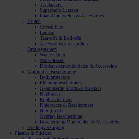
Triallaarzen
Supermoto Laarzen
Laars Onderdelen & Accessoires
Brillen
Crossbrillen
Lenzen
Tear-offs & Roll-offs
Accessoires Crossbrillen
Drinksystemen
Waterzakken
Waterflessen
Drinksysteemonderdelen & Accessoires
Motorcross Bescherming
Bodyprotectors
Elleboogbeschermers
Gepantserde Shorts & Broeken
Nekbraces
Rugbeschermers
Kniebraces & Beschermers
Niergordels
Overige Bescherming
Bescherming Onderdelen & Accessoires
Kledingverzorging
Plastics & Stickers
Plastics Sets & Bescherming