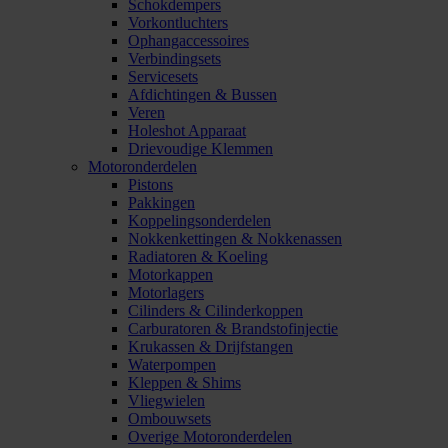
Schokdempers
Vorkontluchters
Ophangaccessoires
Verbindingsets
Servicesets
Afdichtingen & Bussen
Veren
Holeshot Apparaat
Drievoudige Klemmen
Motoronderdelen
Pistons
Pakkingen
Koppelingsonderdelen
Nokkenkettingen & Nokkenassen
Radiatoren & Koeling
Motorkappen
Motorlagers
Cilinders & Cilinderkoppen
Carburatoren & Brandstofinjectie
Krukassen & Drijfstangen
Waterpompen
Kleppen & Shims
Vliegwielen
Ombouwsets
Overige Motoronderdelen