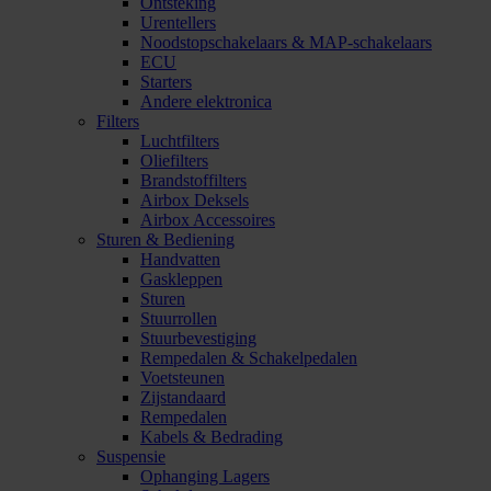
Ontsteking
Urentellers
Noodstopschakelaars & MAP-schakelaars
ECU
Starters
Andere elektronica
Filters
Luchtfilters
Oliefilters
Brandstoffilters
Airbox Deksels
Airbox Accessoires
Sturen & Bediening
Handvatten
Gaskleppen
Sturen
Stuurrollen
Stuurbevestiging
Rempedalen & Schakelpedalen
Voetsteunen
Zijstandaard
Rempedalen
Kabels & Bedrading
Suspensie
Ophanging Lagers