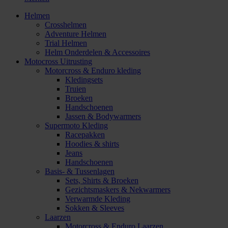
Helmen
Crosshelmen
Adventure Helmen
Trial Helmen
Helm Onderdelen & Accessoires
Motocross Uitrusting
Motorcross & Enduro kleding
Kledingsets
Truien
Broeken
Handschoenen
Jassen & Bodywarmers
Supermoto Kleding
Racepakken
Hoodies & shirts
Jeans
Handschoenen
Basis- & Tussenlagen
Sets, Shirts & Broeken
Gezichtsmaskers & Nekwarmers
Verwarmde Kleding
Sokken & Sleeves
Laarzen
Motorcross & Enduro Laarzen