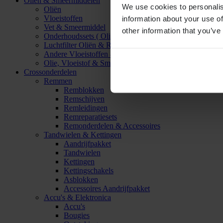
Oliën & Smeermiddelen
We use cookies to personalis
Oliën
Vloeistoffen
information about your use of
Vet & Smeermiddel
other information that you’ve
Onderhoudssets ( Olie & Filter)
Luchtfilter Oliën & Reinigers
Andere Vloeistoffen & Smeermiddelen
Olie, Vloeistof & Smeermiddel Accessoires
Crossonderdelen
Remmen
Remblokken
Remschijven
Remleidingen
Remreparatiesets
Remonderdelen & Accessoires
Tandwielen & Kettingen
Aandrijfpakket
Tandwielen
Kettingen
Kettingschakels
Asblokken
Accessoires Aandrijfpakket
Accu's & Elektronica
Accu's
Bougies