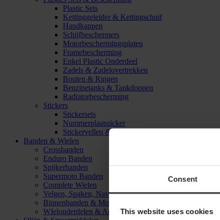
Plastic Sets
Kettinggeleider & Kettingschuif
Handkappen
Schijfbeschermers
Motorbeschermingsplaten
Framebescherming
Enkel Plastic Onderdeel
Zadels & Zadelovertrekken
Bouten & Ringen
Benzinetanks & Tankdoppen
Radiatorbescherming
Stickers
Stickersets
Nummerplaatsticker
Stickervellen & Stickers
Banden & Wielen
Crossbanden
Enduro Banden
Spijkerbanden
Supermoto Banden
Consent
Complete Wielen
Velgen, Spaken, Naven & Lagers
Binnenbanden & Mousses
This website uses cookies
WIelonderdelen & Accessoires