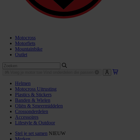
Motocross
Motorfiets
Mountainbike
Outlet
Voeg je motor toe
Vind onderdelen die passen
Helmen
Motocross Uitrusting
Plastics & Stickers
Banden & Wielen
Oliën & Smeermiddelen
Crossonderdelen
Accessoires
Lifestyle & Outdoor
Stel je set samen
NIEUW
Merken