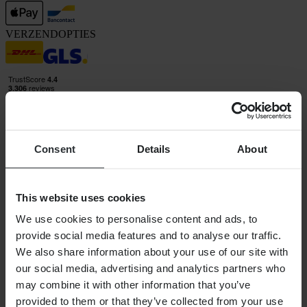
VERZENDOPTIES
Consent
Details
About
24MX is een onderdeel van Pierce Group AB
Pierce Group AB | Fleminggatan 20A, 112 26 Stockholm, Zweden
Handelsregister: Bolagsverket/Zweedse Kamer van Koophandel
This website uses cookies
Bedrijfsregistratienummer: 556763-1592
Gevolmachtigde vertegenwoordiger: Göran Dahlin
We use cookies to personalise content and ads, to
Btw-registratienummer: OSS VAT NO SE556763159201
provide social media features and to analyse our traffic.
SHOPPEN
We also share information about your use of our site with
Algemene Voorwaarden
our social media, advertising and analytics partners who
Privacybeleid
may combine it with other information that you’ve
Verzending & levering
provided to them or that they’ve collected from your use
Betaling