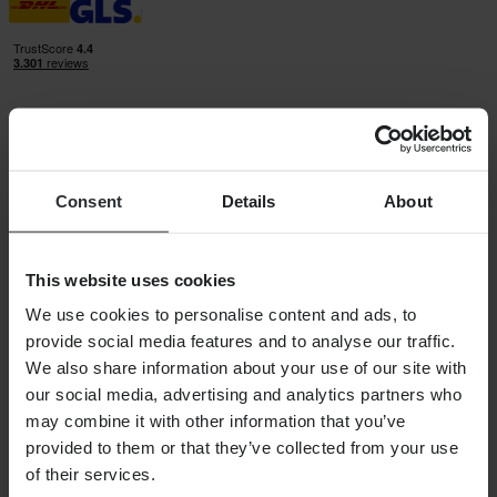
24MX is een onderdeel van Pierce Group AB
Consent
Details
About
Pierce Group AB | Fleminggatan 20A, 112 26 Stockholm, Zweden
Handelsregister: Bolagsverket/Zweedse Kamer van Koophandel
Bedrijfsregistratienummer: 556763-1592
Gevolmachtigde vertegenwoordiger: Göran Dahlin
This website uses cookies
Btw-registratienummer: OSS VAT NO SE556763159201
SHOPPEN
We use cookies to personalise content and ads, to
provide social media features and to analyse our traffic.
Algemene Voorwaarden
We also share information about your use of our site with
Privacybeleid
Verzending & levering
our social media, advertising and analytics partners who
Betaling
may combine it with other information that you’ve
Retourneren
provided to them or that they’ve collected from your use
Herroepingsrecht
Informatie over recycling
of their services.
Claims & klachten