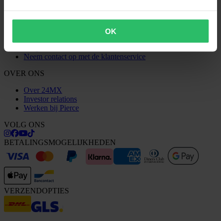
Bestelstatus
Conformiteitsverklaring
KLANTENSERVICE
OK
Vragen & antwoorden
Neem contact op met de klantenservice
OVER ONS
Over 24MX
Investor relations
Werken bij Pierce
VOLG ONS
BETALINGSMOGELIJKHEDEN
VERZENDOPTIES