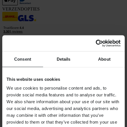
VERZENDOPTIES
Consent
Details
About
24MX is een onderdeel van Pierce Group AB
Pierce Group AB | Fleminggatan 20A, 112 26 Stockholm, Zweden
Handelsregister: Bolagsverket/Zweedse Kamer van Koophandel
This website uses cookies
Bedrijfsregistratienummer: 556763-1592
Gevolmachtigde vertegenwoordiger: Göran Dahlin
We use cookies to personalise content and ads, to
Btw-registratienummer: OSS VAT NO SE556763159201
provide social media features and to analyse our traffic.
SHOPPEN
We also share information about your use of our site with
Algemene Voorwaarden
our social media, advertising and analytics partners who
Privacybeleid
Verzending & levering
may combine it with other information that you’ve
Betaling
provided to them or that they’ve collected from your use
Retourneren