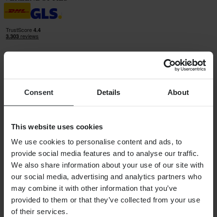
Consent
Details
About
24MX is een onderdeel van Pierce Group AB
Pierce Group AB | Fleminggatan 20A, 112 26 Stockholm, Zweden
Handelsregister: Bolagsverket/Zweedse Kamer van Koophandel
Bedrijfsregistratienummer: 556763-1592
This website uses cookies
Gevolmachtigde vertegenwoordiger: Göran Dahlin
Btw-registratienummer: OSS VAT NO SE556763159201
We use cookies to personalise content and ads, to
SHOPPEN
provide social media features and to analyse our traffic.
Algemene Voorwaarden
We also share information about your use of our site with
Privacybeleid
our social media, advertising and analytics partners who
Verzending & levering
Betaling
may combine it with other information that you’ve
Retourneren
provided to them or that they’ve collected from your use
Herroepingsrecht
of their services.
Informatie over recycling