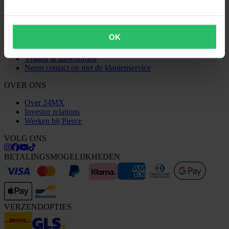
Claims & klachten
Bestelstatus
Conformiteitsverklaring
OK
KLANTENSERVICE
Vragen & antwoorden
Neem contact op met de klantenservice
OVER ONS
Over 24MX
Investor relations
Werken bij Pierce
VOLG ONS
BETALINGSMOGELIJKHEDEN
VERZENDOPTIES