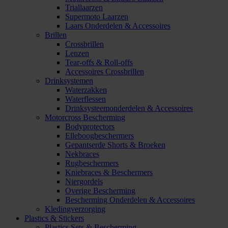
Triallaarzen
Supermoto Laarzen
Laars Onderdelen & Accessoires
Brillen
Crossbrillen
Lenzen
Tear-offs & Roll-offs
Accessoires Crossbrillen
Drinksystemen
Waterzakken
Waterflessen
Drinksysteemonderdelen & Accessoires
Motorcross Bescherming
Bodyprotectors
Elleboogbeschermers
Gepantserde Shorts & Broeken
Nekbraces
Rugbeschermers
Kniebraces & Beschermers
Niergordels
Overige Bescherming
Bescherming Onderdelen & Accessoires
Kledingverzorging
Plastics & Stickers
Plastics Sets & Bescherming