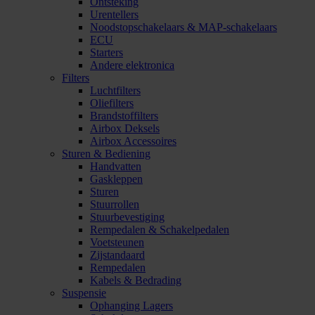
Ontsteking
Urentellers
Noodstopschakelaars & MAP-schakelaars
ECU
Starters
Andere elektronica
Filters
Luchtfilters
Oliefilters
Brandstoffilters
Airbox Deksels
Airbox Accessoires
Sturen & Bediening
Handvatten
Gaskleppen
Sturen
Stuurrollen
Stuurbevestiging
Rempedalen & Schakelpedalen
Voetsteunen
Zijstandaard
Rempedalen
Kabels & Bedrading
Suspensie
Ophanging Lagers