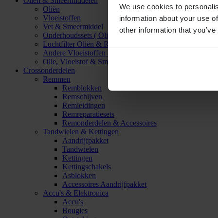
Oliën & Smeermiddelen
We use cookies to personalis
Oliën
Vloeistoffen
information about your use of
Vet & Smeermiddel
other information that you’ve
Onderhoudssets ( Olie & Filter)
Luchtfilter Oliën & Reinigers
Andere Vloeistoffen & Smeermiddelen
Olie, Vloeistof & Smeermiddel Accessoires
Crossonderdelen
Remmen
Remblokken
Remschijven
Remleidingen
Remreparatiesets
Remonderdelen & Accessoires
Tandwielen & Kettingen
Aandrijfpakket
Tandwielen
Kettingen
Kettingschakels
Asblokken
Accessoires Aandrijfpakket
Accu's & Elektronica
Accu's
Bougies