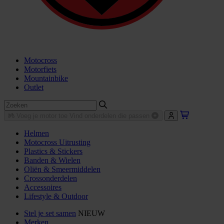
Motocross
Motorfiets
Mountainbike
Outlet
Voeg je motor toe
Vind onderdelen die passen
Helmen
Motocross Uitrusting
Plastics & Stickers
Banden & Wielen
Oliën & Smeermiddelen
Crossonderdelen
Accessoires
Lifestyle & Outdoor
Stel je set samen
NIEUW
Merken