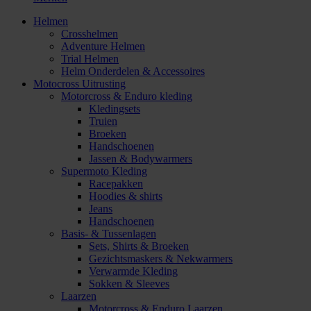
Helmen
Crosshelmen
Adventure Helmen
Trial Helmen
Helm Onderdelen & Accessoires
Motocross Uitrusting
Motorcross & Enduro kleding
Kledingsets
Truien
Broeken
Handschoenen
Jassen & Bodywarmers
Supermoto Kleding
Racepakken
Hoodies & shirts
Jeans
Handschoenen
Basis- & Tussenlagen
Sets, Shirts & Broeken
Gezichtsmaskers & Nekwarmers
Verwarmde Kleding
Sokken & Sleeves
Laarzen
Motorcross & Enduro Laarzen