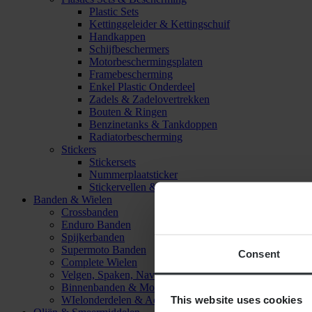
Plastic Sets
Kettinggeleider & Kettingschuif
Handkappen
Schijfbeschermers
Motorbeschermingsplaten
Framebescherming
Enkel Plastic Onderdeel
Zadels & Zadelovertrekken
Bouten & Ringen
Benzinetanks & Tankdoppen
Radiatorbescherming
Stickers
Stickersets
Nummerplaatsticker
Stickervellen & Stickers
Banden & Wielen
Crossbanden
Enduro Banden
Spijkerbanden
Supermoto Banden
Consent
Complete Wielen
Velgen, Spaken, Naven & Lagers
Binnenbanden & Mousses
This website uses cookies
WIelonderdelen & Accessoires