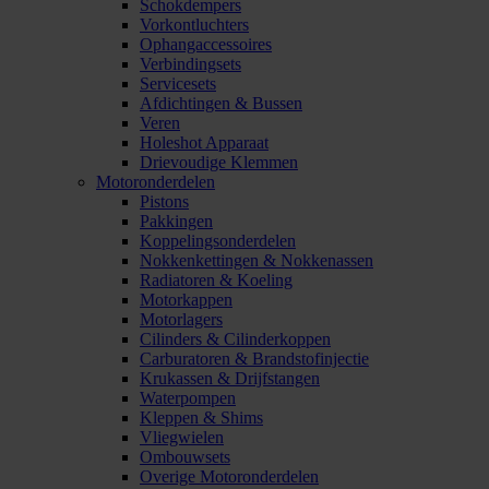
Schokdempers
Vorkontluchters
Ophangaccessoires
Verbindingsets
Servicesets
Afdichtingen & Bussen
Veren
Holeshot Apparaat
Drievoudige Klemmen
Motoronderdelen
Pistons
Pakkingen
Koppelingsonderdelen
Nokkenkettingen & Nokkenassen
Radiatoren & Koeling
Motorkappen
Motorlagers
Cilinders & Cilinderkoppen
Carburatoren & Brandstofinjectie
Krukassen & Drijfstangen
Waterpompen
Kleppen & Shims
Vliegwielen
Ombouwsets
Overige Motoronderdelen