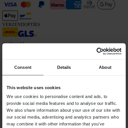
VERZENDOPTIES
Consent
Details
About
24MX is een onderdeel van Pierce Group AB
Pierce Group AB | Fleminggatan 20A, 112 26 Stockholm, Zweden
This website uses cookies
Handelsregister: Bolagsverket/Zweedse Kamer van Koophandel
Bedrijfsregistratienummer: 556763-1592
We use cookies to personalise content and ads, to
Gevolmachtigde vertegenwoordiger: Göran Dahlin
provide social media features and to analyse our traffic.
Btw-registratienummer: OSS VAT NO SE556763159201
We also share information about your use of our site with
SHOPPEN
our social media, advertising and analytics partners who
Algemene Voorwaarden
may combine it with other information that you’ve
Privacybeleid