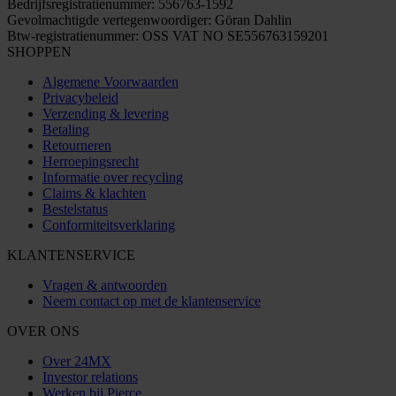
Bedrijfsregistratienummer: 556763-1592
Gevolmachtigde vertegenwoordiger: Göran Dahlin
Btw-registratienummer: OSS VAT NO SE556763159201
SHOPPEN
Algemene Voorwaarden
Privacybeleid
Verzending & levering
Betaling
Retourneren
Herroepingsrecht
Informatie over recycling
Claims & klachten
Bestelstatus
Conformiteitsverklaring
KLANTENSERVICE
Vragen & antwoorden
Neem contact op met de klantenservice
OVER ONS
Over 24MX
Investor relations
Werken bij Pierce