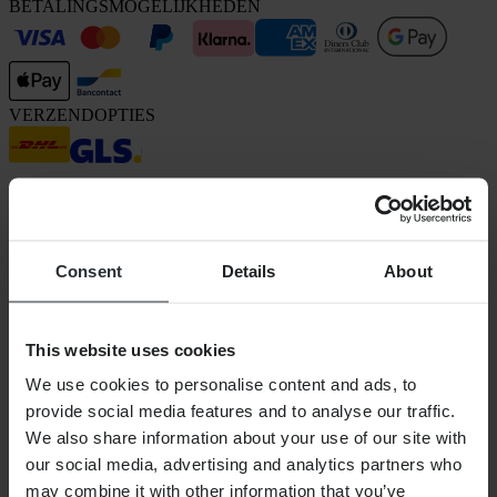
BETALINGSMOGELIJKHEDEN
VERZENDOPTIES
Consent
Details
About
24MX is een onderdeel van Pierce Group AB
This website uses cookies
Pierce Group AB | Fleminggatan 20A, 112 26 Stockholm, Zweden
Handelsregister: Bolagsverket/Zweedse Kamer van Koophandel
We use cookies to personalise content and ads, to
Bedrijfsregistratienummer: 556763-1592
provide social media features and to analyse our traffic.
Gevolmachtigde vertegenwoordiger: Göran Dahlin
Btw-registratienummer: OSS VAT NO SE556763159201
We also share information about your use of our site with
SHOPPEN
our social media, advertising and analytics partners who
Algemene Voorwaarden
may combine it with other information that you’ve