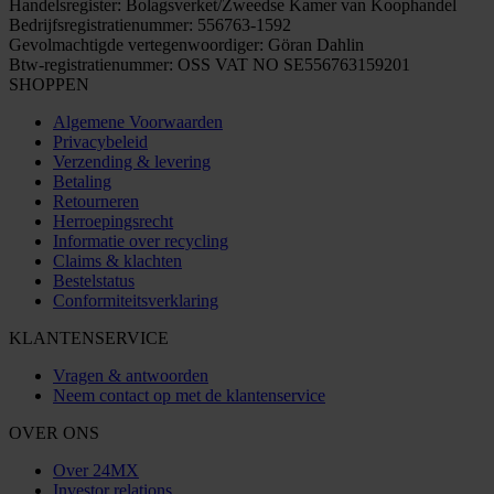
Handelsregister: Bolagsverket/Zweedse Kamer van Koophandel
Bedrijfsregistratienummer: 556763-1592
Gevolmachtigde vertegenwoordiger: Göran Dahlin
Btw-registratienummer: OSS VAT NO SE556763159201
SHOPPEN
Algemene Voorwaarden
Privacybeleid
Verzending & levering
Betaling
Retourneren
Herroepingsrecht
Informatie over recycling
Claims & klachten
Bestelstatus
Conformiteitsverklaring
KLANTENSERVICE
Vragen & antwoorden
Neem contact op met de klantenservice
OVER ONS
Over 24MX
Investor relations