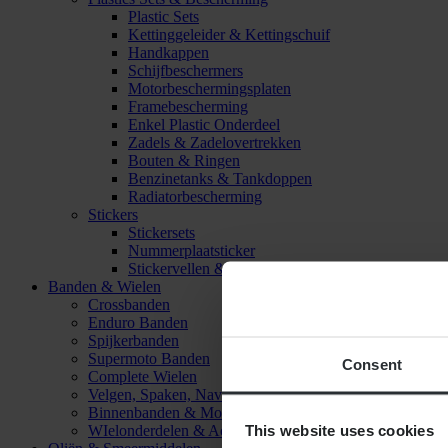
Plastic Sets
Kettinggeleider & Kettingschuif
Handkappen
Schijfbeschermers
Motorbeschermingsplaten
Framebescherming
Enkel Plastic Onderdeel
Zadels & Zadelovertrekken
Bouten & Ringen
Benzinetanks & Tankdoppen
Radiatorbescherming
Stickers
Stickersets
Nummerplaatsticker
Stickervellen & Stickers
Banden & Wielen
Crossbanden
Enduro Banden
Spijkerbanden
Supermoto Banden
Consent
Complete Wielen
Velgen, Spaken, Naven & Lagers
Binnenbanden & Mousses
This website uses cookies
WIelonderdelen & Accessoires