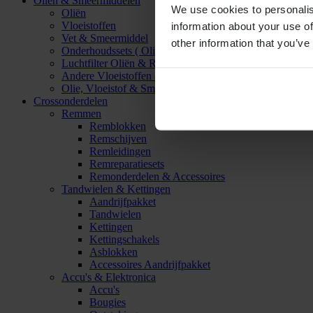
Oliën & Smeermiddelen
We use cookies to personalis
Oliën
Vloeistoffen
information about your use of
Vet & Smeermiddel
other information that you’ve
Onderhoudssets ( Olie & Filter)
Luchtfilter Oliën & Reinigers
Andere Vloeistoffen & Smeermiddelen
Olie, Vloeistof & Smeermiddel Accessoires
Crossonderdelen
Remmen
Remblokken
Remschijven
Remleidingen
Remreparatiesets
Remonderdelen & Accessoires
Tandwielen & Kettingen
Aandrijfpakket
Tandwielen
Kettingen
Kettingschakels
Asblokken
Accessoires Aandrijfpakket
Accu's & Elektronica
Accu's
Bougies