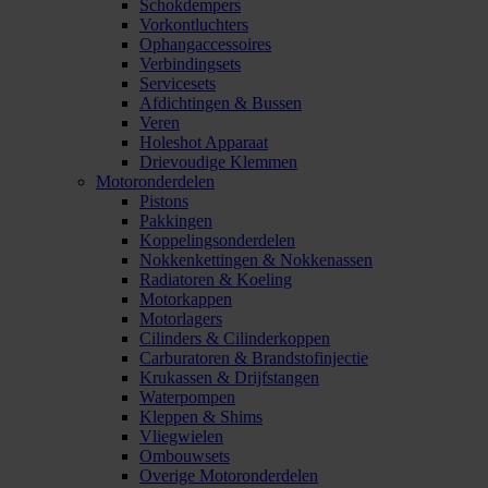
Schokdempers
Vorkontluchters
Ophangaccessoires
Verbindingsets
Servicesets
Afdichtingen & Bussen
Veren
Holeshot Apparaat
Drievoudige Klemmen
Motoronderdelen
Pistons
Pakkingen
Koppelingsonderdelen
Nokkenkettingen & Nokkenassen
Radiatoren & Koeling
Motorkappen
Motorlagers
Cilinders & Cilinderkoppen
Carburatoren & Brandstofinjectie
Krukassen & Drijfstangen
Waterpompen
Kleppen & Shims
Vliegwielen
Ombouwsets
Overige Motoronderdelen