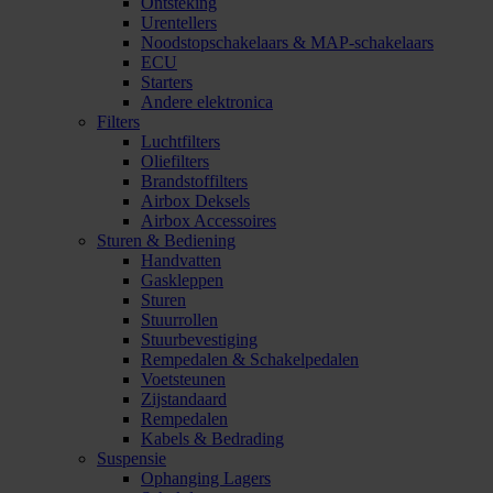
Ontsteking
Urentellers
Noodstopschakelaars & MAP-schakelaars
ECU
Starters
Andere elektronica
Filters
Luchtfilters
Oliefilters
Brandstoffilters
Airbox Deksels
Airbox Accessoires
Sturen & Bediening
Handvatten
Gaskleppen
Sturen
Stuurrollen
Stuurbevestiging
Rempedalen & Schakelpedalen
Voetsteunen
Zijstandaard
Rempedalen
Kabels & Bedrading
Suspensie
Ophanging Lagers