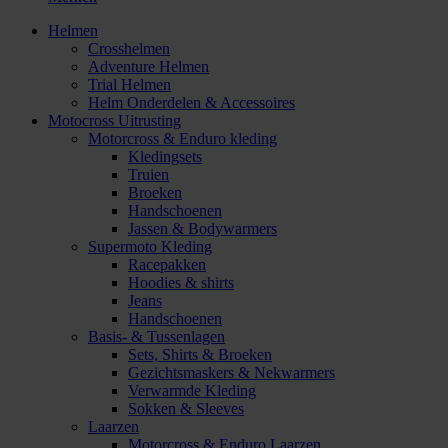
Helmen
Crosshelmen
Adventure Helmen
Trial Helmen
Helm Onderdelen & Accessoires
Motocross Uitrusting
Motorcross & Enduro kleding
Kledingsets
Truien
Broeken
Handschoenen
Jassen & Bodywarmers
Supermoto Kleding
Racepakken
Hoodies & shirts
Jeans
Handschoenen
Basis- & Tussenlagen
Sets, Shirts & Broeken
Gezichtsmaskers & Nekwarmers
Verwarmde Kleding
Sokken & Sleeves
Laarzen
Motorcross & Enduro Laarzen