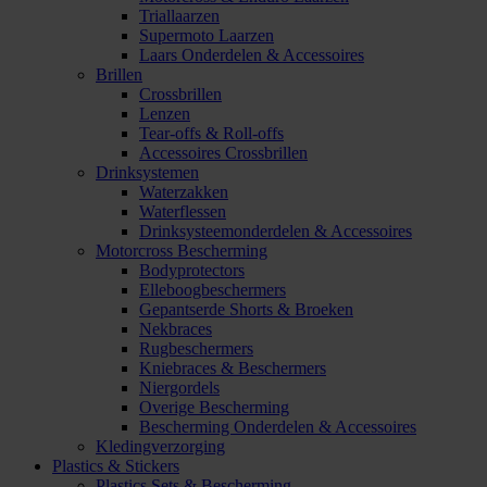
Triallaarzen
Supermoto Laarzen
Laars Onderdelen & Accessoires
Brillen
Crossbrillen
Lenzen
Tear-offs & Roll-offs
Accessoires Crossbrillen
Drinksystemen
Waterzakken
Waterflessen
Drinksysteemonderdelen & Accessoires
Motorcross Bescherming
Bodyprotectors
Elleboogbeschermers
Gepantserde Shorts & Broeken
Nekbraces
Rugbeschermers
Kniebraces & Beschermers
Niergordels
Overige Bescherming
Bescherming Onderdelen & Accessoires
Kledingverzorging
Plastics & Stickers
Plastics Sets & Bescherming