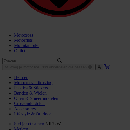
Motocross
Motorfiets
Mountainbike
Outlet
Voeg je motor toe
Vind onderdelen die passen
Helmen
Motocross Uitrusting
Plastics & Stickers
Banden & Wielen
Oliën & Smeermiddelen
Crossonderdelen
Accessoires
Lifestyle & Outdoor
Stel je set samen
NIEUW
Merken