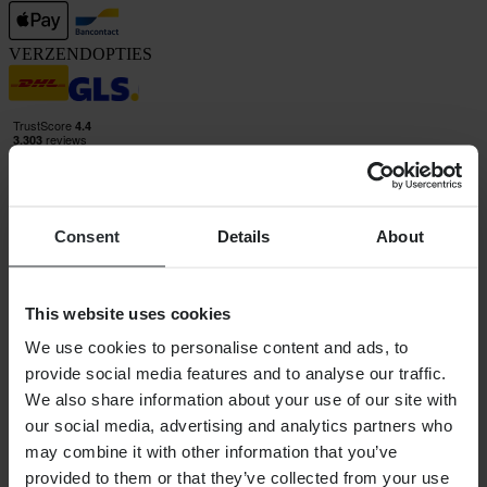
VERZENDOPTIES
Consent
Details
About
24MX is een onderdeel van Pierce Group AB
Pierce Group AB | Fleminggatan 20A, 112 26 Stockholm, Zweden
Handelsregister: Bolagsverket/Zweedse Kamer van Koophandel
This website uses cookies
Bedrijfsregistratienummer: 556763-1592
Gevolmachtigde vertegenwoordiger: Göran Dahlin
We use cookies to personalise content and ads, to
Btw-registratienummer: OSS VAT NO SE556763159201
provide social media features and to analyse our traffic.
SHOPPEN
We also share information about your use of our site with
Algemene Voorwaarden
our social media, advertising and analytics partners who
Privacybeleid
may combine it with other information that you’ve
Verzending & levering
provided to them or that they’ve collected from your use
Betaling